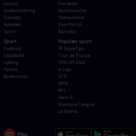
Livsstil
Forræder
Underholdning
Bachelorette
Comedy
Yellowstone
Nyheder
Paw Patrol
Sport
Barnaby
Sport
Populær sport
Fodbold
3F Superliga
Håndbold
Tour de France
Cykling
FIFA VM 2026
Tennis
A Liga
Badminton
ATP
WTA
NFL
Serie A
Diamond League
La Vuelta