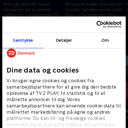
r
Arne går på en fin fransk
Antonio fortæller historien om,
restaurant, for at lave sin
hvordan han blev venner med
yndlingsret – hamburgere. Til
Arne, og hvordan han forlod
personalets store
sine tidligere venner, som
forskrækelse.
mobbede ham.
11. juni 2025 • 6 min
11. juni 2025 • 6 min
Samtykke
Detaljer
Om
Andre så også
Dine data og cookies
Vi bruger egne cookies og cookies fra
samarbejdspartnere for at give dig den bedste
oplevelse af TV 2 PLAY, til statistik og til at
målrette annoncer til dig. Vores
samarbejdspartnere kan anvende cookie-data til
Pingu
Rasmus Klu
målrettet markedsføring på egne og andres
Børneserier • 6 sæsoner
Børneserier • 3
platforme. Du kan til- og fravælge cookies
herunder, og du kan altid trække dit samtykke