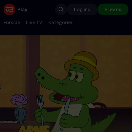
Log ind
Prøv nu
Forside
Live TV
Kategorier