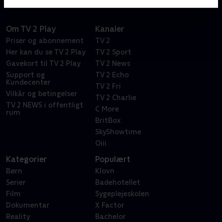
Om TV 2 Play
Kanaler
Priser og abonnement
TV 2
Her kan du se TV 2 Play
TV 2 Sport
Gavekort til TV 2 Play
TV 2 News
Support og
TV 2 Echo
Kundecenter
TV 2 Fri
Vilkår og betingelser
TV 2 Charlie
TV 2 NEWS i offentligt
C More
rum
BritBox
SkyShowtime
Oiii
Kategorier
Populært
Børn
Klovn
Serier
Badehotellet
Film
Sygeplejeskolen
Dokumentar
X Factor
Reality
Bachelor