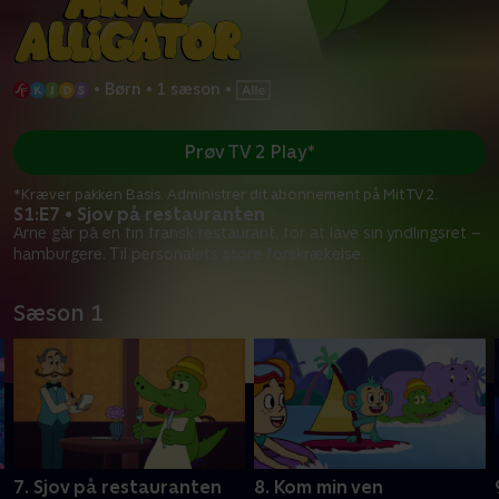
•
Børn
•
1 sæson
•
Prøv TV 2 Play*
*Kræver pakken Basis. Administrer dit abonnement på Mit TV 2.
S1:E7 • Sjov på restauranten
Arne går på en fin fransk restaurant, for at lave sin yndlingsret –
hamburgere. Til personalets store forskrækelse.
Sæson 1
7. Sjov på restauranten
8. Kom min ven