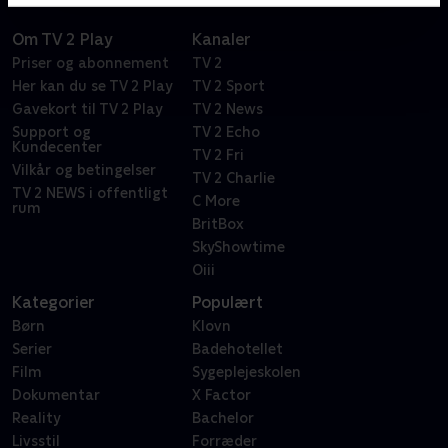
Om TV 2 Play
Kanaler
Priser og abonnement
TV 2
Her kan du se TV 2 Play
TV 2 Sport
Gavekort til TV 2 Play
TV 2 News
Support og
TV 2 Echo
Kundecenter
TV 2 Fri
Vilkår og betingelser
TV 2 Charlie
TV 2 NEWS i offentligt
C More
rum
BritBox
SkyShowtime
Oiii
Kategorier
Populært
Børn
Klovn
Serier
Badehotellet
Film
Sygeplejeskolen
Dokumentar
X Factor
Reality
Bachelor
Livsstil
Forræder