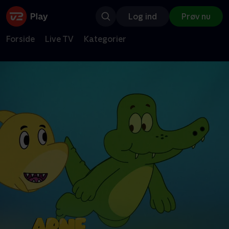
Log ind
Prøv nu
Forside
Live TV
Kategorier