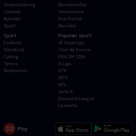
Underholdning
Bachelorette
Comedy
Yellowstone
Nyheder
Paw Patrol
Sport
Barnaby
Sport
Populær sport
Fodbold
3F Superliga
Håndbold
Tour de France
Cykling
FIFA VM 2026
Tennis
A Liga
Badminton
ATP
WTA
NFL
Serie A
Diamond League
La Vuelta