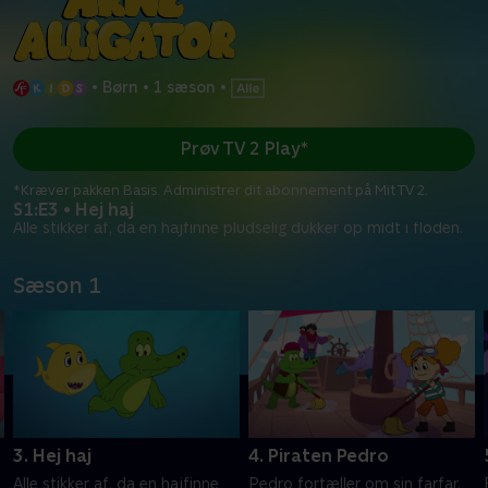
•
Børn
•
1 sæson
•
Prøv TV 2 Play*
*Kræver pakken Basis. Administrer dit abonnement på Mit TV 2.
S1:E3 • Hej haj
Alle stikker af, da en hajfinne pludselig dukker op midt i floden.
Sæson 1
3. Hej haj
4. Piraten Pedro
Alle stikker af, da en hajfinne
Pedro fortæller om sin farfar,