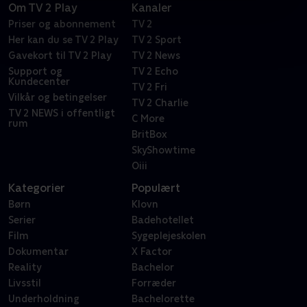
Om TV 2 Play
Kanaler
Priser og abonnement
TV 2
Her kan du se TV 2 Play
TV 2 Sport
Gavekort til TV 2 Play
TV 2 News
Support og
TV 2 Echo
Kundecenter
TV 2 Fri
Vilkår og betingelser
TV 2 Charlie
TV 2 NEWS i offentligt
C More
rum
BritBox
SkyShowtime
Oiii
Kategorier
Populært
Børn
Klovn
Serier
Badehotellet
Film
Sygeplejeskolen
Dokumentar
X Factor
Reality
Bachelor
Livsstil
Forræder
Underholdning
Bachelorette