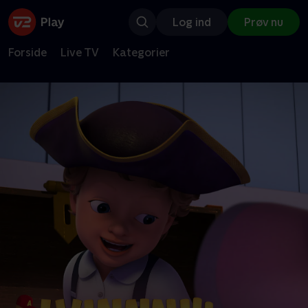
Log ind
Prøv nu
Forside
Live TV
Kategorier