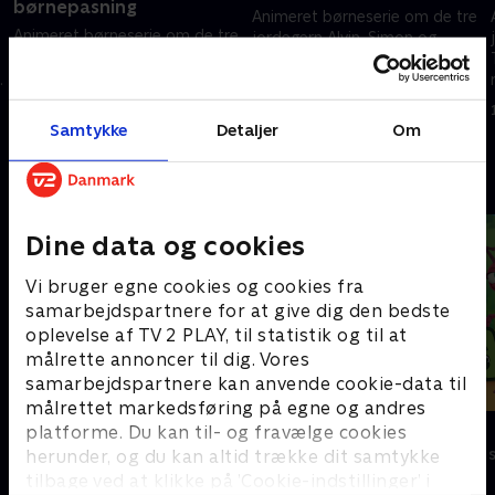
børnepasning
Animeret børneserie om de tre
Animeret børneserie om de tre
jordegern Alvin, Simon og
jordegern Alvin, Simon og
Theodore, der lever et liv som
Theodore, der lever et liv som
s
rockstjerner ved siden af deres
rockstjerner ved siden af deres
almindelige liv.
1. maj 2023 • 11 min
almindelige liv.
Samtykke
Detaljer
Om
1. maj 2023 • 11 min
Andre så også
Dine data og cookies
Vi bruger egne cookies og cookies fra
samarbejdspartnere for at give dig den bedste
oplevelse af TV 2 PLAY, til statistik og til at
målrette annoncer til dig. Vores
samarbejdspartnere kan anvende cookie-data til
målrettet markedsføring på egne og andres
Mumitroldene
Antiks
platforme. Du kan til- og fravælge cookies
Børneserier • 1 sæsoner
Børneserier • 2
herunder, og du kan altid trække dit samtykke
tilbage ved at klikke på ’Cookie-indstillinger’ i