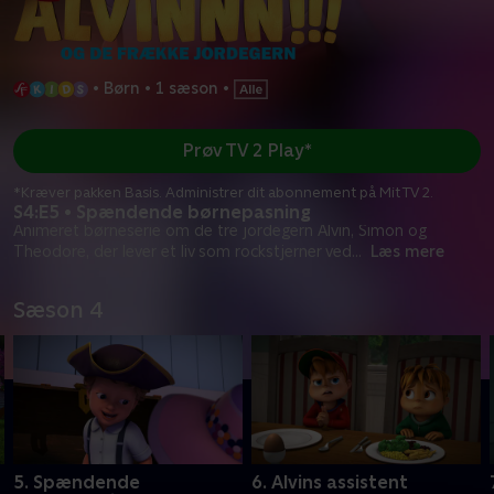
•
Børn
•
1 sæson
•
Prøv TV 2 Play*
*Kræver pakken Basis. Administrer dit abonnement på Mit TV 2.
S4:E5 • Spændende børnepasning
Animeret børneserie om de tre jordegern Alvin, Simon og
Theodore, der lever et liv som rockstjerner ved
...
Læs mere
Sæson 4
5. Spændende
6. Alvins assistent