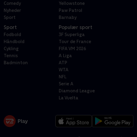
Comedy
Yellowstone
Nyheder
Paw Patrol
Sport
Barnaby
Sport
Populær sport
Fodbold
3F Superliga
Håndbold
Tour de France
Cykling
FIFA VM 2026
Tennis
A Liga
Badminton
ATP
WTA
NFL
Serie A
Diamond League
La Vuelta