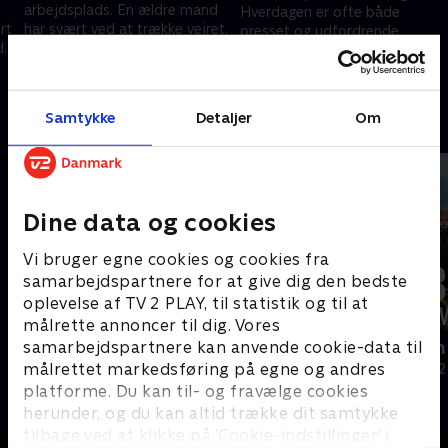
arbejdsplads. En ældre mand
Hverdagen er ofte både
rt
har svært ved at trække vejret.
presset og udfordrende.
d.
En 5-årig pige har brækket
4. maj 2024 • 16 min
armen
28. august 2024 • 18 min
Samtykke
Detaljer
Om
Andre så også
Dine data og cookies
Vi bruger egne cookies og cookies fra
samarbejdspartnere for at give dig den bedste
oplevelse af TV 2 PLAY, til statistik og til at
målrette annoncer til dig. Vores
Politiet tæt på
Ambulancen -
samarbejdspartnere kan anvende cookie-data til
målrettet markedsføring på egne og andres
Dokumentar • 3 sæsoner
Dokumentar • 2
platforme. Du kan til- og fravælge cookies
herunder, og du kan altid trække dit samtykke
tilbage ved at klikke på ’Cookie-indstillinger’ i