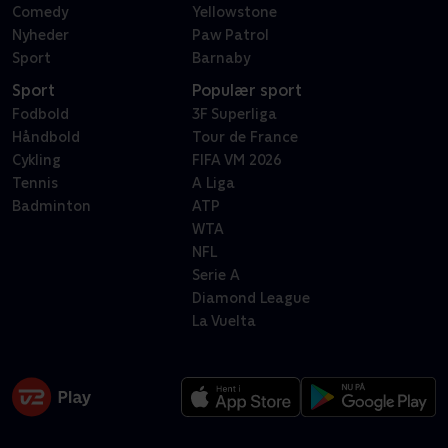
Comedy
Yellowstone
Nyheder
Paw Patrol
Sport
Barnaby
Sport
Populær sport
Fodbold
3F Superliga
Håndbold
Tour de France
Cykling
FIFA VM 2026
Tennis
A Liga
Badminton
ATP
WTA
NFL
Serie A
Diamond League
La Vuelta