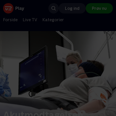
Log ind
Prøv nu
Forside
Live TV
Kategorier
Akutmodtagelsen