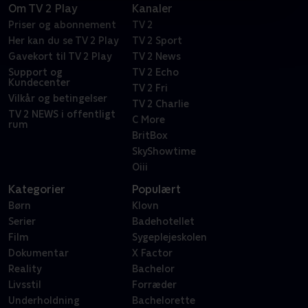
Om TV 2 Play
Kanaler
Priser og abonnement
TV 2
Her kan du se TV 2 Play
TV 2 Sport
Gavekort til TV 2 Play
TV 2 News
Support og
TV 2 Echo
Kundecenter
TV 2 Fri
Vilkår og betingelser
TV 2 Charlie
TV 2 NEWS i offentligt
C More
rum
BritBox
SkyShowtime
Oiii
Kategorier
Populært
Børn
Klovn
Serier
Badehotellet
Film
Sygeplejeskolen
Dokumentar
X Factor
Reality
Bachelor
Livsstil
Forræder
Underholdning
Bachelorette