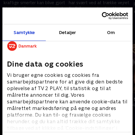
kraftige smerter kan blive gjort
har svært ved at trække vejret.
klar til at få scannet sit hoved.
En 5-årig pige har brækket
armen
4. maj 2024 • 18 min
28. august 2024 • 18 min
Andre så også
Samtykke
Detaljer
Om
Dine data og cookies
Vi bruger egne cookies og cookies fra
samarbejdspartnere for at give dig den bedste
oplevelse af TV 2 PLAY, til statistik og til at
målrette annoncer til dig. Vores
Politiet tæt på
24 timer på
samarbejdspartnere kan anvende cookie-data til
Dokumentar • 3 sæsoner
Dokumentar • 4
målrettet markedsføring på egne og andres
platforme. Du kan til- og fravælge cookies
herunder, og du kan altid trække dit samtykke
tilbage ved at klikke på ’Cookie-indstillinger’ i
bunden af siden. Læs mere om hvordan TV 2