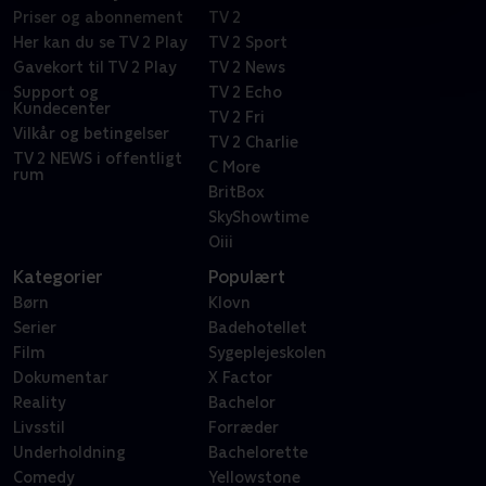
Priser og abonnement
TV 2
Her kan du se TV 2 Play
TV 2 Sport
Gavekort til TV 2 Play
TV 2 News
Support og
TV 2 Echo
Kundecenter
TV 2 Fri
Vilkår og betingelser
TV 2 Charlie
TV 2 NEWS i offentligt
C More
rum
BritBox
SkyShowtime
Oiii
Kategorier
Populært
Børn
Klovn
Serier
Badehotellet
Film
Sygeplejeskolen
Dokumentar
X Factor
Reality
Bachelor
Livsstil
Forræder
Underholdning
Bachelorette
Comedy
Yellowstone