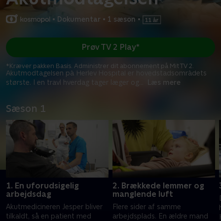
•
Dokumentar
•
1 sæson
•
Prøv TV 2 Play*
*Kræver pakken Basis. Administrer dit abonnement på Mit TV 2.
Akutmodtagelsen på Herlev Hospital er hovedstadsområdets
største. I en travl hverdag tager læger og
...
Læs mere
Sæson 1
1. En uforudsigelig
2. Brækkede lemmer og
arbejdsdag
manglende luft
Akutmedicineren Jesper bliver
Flere sider af samme
tilkaldt, så en patient med
arbejdsplads. En ældre mand