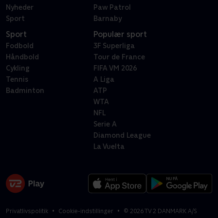
Nyheder
Paw Patrol
Sport
Barnaby
Sport
Populær sport
Fodbold
3F Superliga
Håndbold
Tour de France
Cykling
FIFA VM 2026
Tennis
A Liga
Badminton
ATP
WTA
NFL
Serie A
Diamond League
La Vuelta
Privatlivspolitik
Cookie-indstillinger
©
2026
TV 2 DANMARK A/S