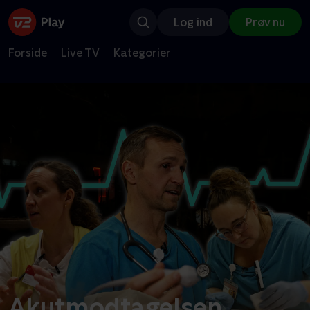
Log ind
Prøv nu
Forside
Live TV
Kategorier
Akutmodtagelsen