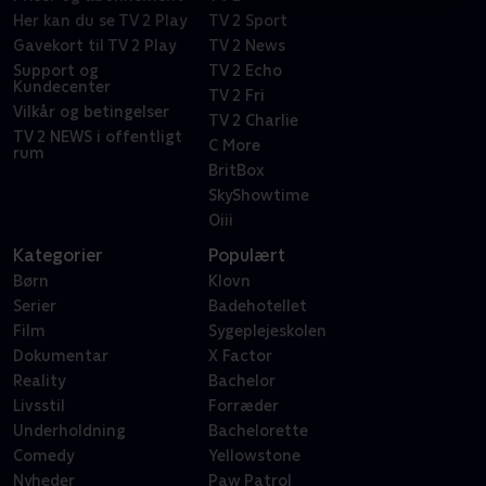
Her kan du se TV 2 Play
TV 2 Sport
Gavekort til TV 2 Play
TV 2 News
Support og
TV 2 Echo
Kundecenter
TV 2 Fri
Vilkår og betingelser
TV 2 Charlie
TV 2 NEWS i offentligt
C More
rum
BritBox
SkyShowtime
Oiii
Kategorier
Populært
Børn
Klovn
Serier
Badehotellet
Film
Sygeplejeskolen
Dokumentar
X Factor
Reality
Bachelor
Livsstil
Forræder
Underholdning
Bachelorette
Comedy
Yellowstone
Nyheder
Paw Patrol