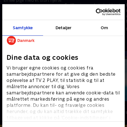
.
En lille pige med et stort hjerte.
En lille pige med et stort hjerte.
Abby hjælper sine venner med
Abby hjælper sine venner med
at løse problemer og svære
at løse problemer og svære
følelser sammen med de
følelser sammen med de
nuttede Fuzzlies.
1. januar 2023 • 22 min
nuttede Fuzzlies.
Samtykke
Detaljer
Om
1. januar 2023 • 22 min
Andre så også
Dine data og cookies
Vi bruger egne cookies og cookies fra
samarbejdspartnere for at give dig den bedste
oplevelse af TV 2 PLAY, til statistik og til at
målrette annoncer til dig. Vores
samarbejdspartnere kan anvende cookie-data til
målrettet markedsføring på egne og andres
platforme. Du kan til- og fravælge cookies
Magnus & Myggen
Vicke Viking
herunder, og du kan altid trække dit samtykke
Børneserier • 1 sæsoner
Børneserier • 1
tilbage ved at klikke på ’Cookie-indstillinger’ i
bunden af siden. Læs mere om hvordan TV 2