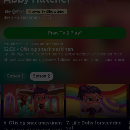
Kræver SkyShowtime
Børn
•
2 sæsoner
•
Prøv TV 2 Play*
*tilkøbes til TV 2 Play abonnement
S2:E6 • Otis og snackmaskinen
En lille pige med et stort hjerte. Abby hjælper sine venner med
at løse problemer og svære følelser sammen med
...
Læs mere
Sæson 1
Sæson 2
6. Otis og snackmaskinen
7. Lille Dohs forsvundne
sut