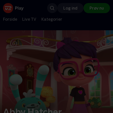
Log ind
Prøv nu
Forside
Live TV
Kategorier
Abby Hatcher