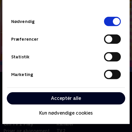
behandler dine oplysninger i
TV 2s privatlivspolitik
.
Samtykkevalg
Nødvendig
Præferencer
Statistik
Marketing
Om Abby Hatcher
Abby og de nuttede Fuzzlies går på eventyr på Abbys
forældres hotel.
Acceptér alle
Kun nødvendige cookies
Om TV 2 Play
Kanaler
Priser og abonnement
TV 2