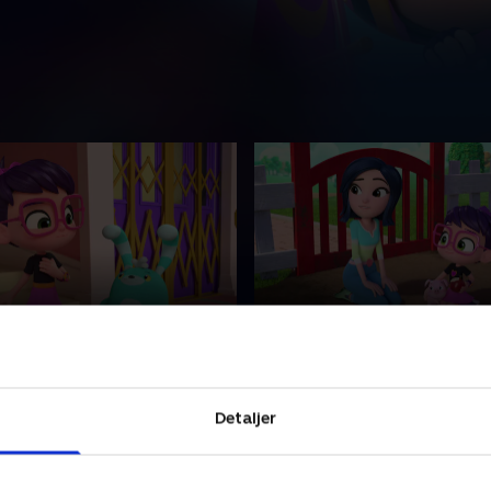
rinsesse og pipperne
13. Abbys bondegårdsv
ige med et stort hjerte. Abby
En lille pige med et stort hj
ine venner med at løse
hjælper sine venner med at 
Detaljer
r og svære følelser sammen
problemer og svære følels
ttede Fuzzlies.
med de nuttede Fuzzlies.
023 • 22 min
1. januar 2023 • 22 min