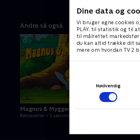
Dine data og coo
Vi bruger egne cookies o
Andre så også
PLAY, til statistik og ti
til målrettet markedsfør
du kan altid trække dit s
mere om hvordan TV 2 be
Nødvendig
Magnus & Myggen
Børneserier • 1 sæsoner