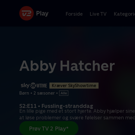
Forside
Live TV
Kategori
Abby Hatcher
Kræver SkyShowtime
Børn
•
2 sæsoner
•
S2:E11 • Fussling-stranddag
En lille pige med et stort hjerte. Abby hjælper si
at løse problemer og svære følelser sammen me
Prøv TV 2 Play*