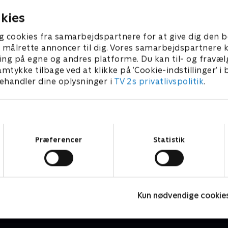
kies
g cookies fra samarbejdspartnere for at give dig den b
l at målrette annoncer til dig. Vores samarbejdspartner
ing på egne og andres platforme. Du kan til- og fravæl
amtykke tilbage ved at klikke på ’Cookie-indstillinger’ i
handler dine oplysninger i
TV 2s privatlivspolitik
.
Samtykkevalg
Præferencer
Statistik
Vicke Viking
O
Børneserier • 1 sæsoner
B
Kun nødvendige cookie