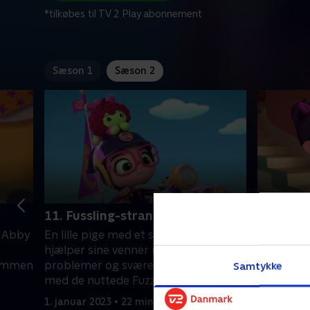
*tilkøbes til TV 2 Play abonnement
Sæson 1
Sæson 2
11. Fussling-stranddag
12. En p
. Abby
En lille pige med et stort hjerte. Abby
En lille p
e
hjælper sine venner med at løse
hjælper s
sammen
problemer og svære følelser sammen
probleme
Samtykke
med de nuttede Fuzzlies.
med de nu
1. januar 2023 • 22 min
1. januar 2