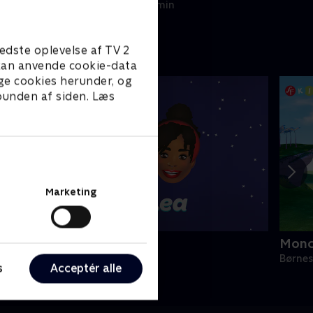
1. januar 2023 • 22 min
edste oplevelse af TV 2
e kan anvende cookie-data
ge cookies herunder, og
 bunden af siden. Læs
Marketing
lly & Lea
Monc
ørneserier • 1 sæsoner
Børnes
s
Acceptér alle