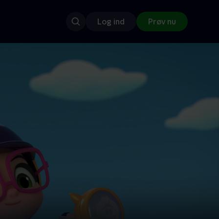
Log ind
Prøv nu