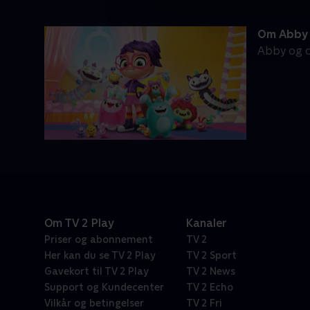
Om Abby 
Abby og d
Om TV 2 Play
Kanaler
Priser og abonnement
TV 2
Her kan du se TV 2 Play
TV 2 Sport
Gavekort til TV 2 Play
TV 2 News
Support og Kundecenter
TV 2 Echo
Vilkår og betingelser
TV 2 Fri