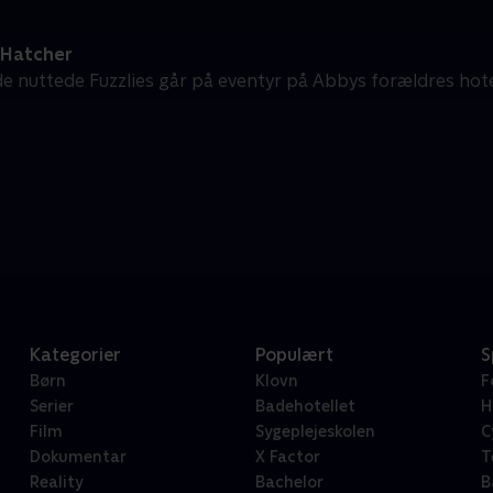
Hatcher
e nuttede Fuzzlies går på eventyr på Abbys forældres hote
Kategorier
Populært
S
Børn
Klovn
F
Serier
Badehotellet
H
Film
Sygeplejeskolen
C
Dokumentar
X Factor
T
Reality
Bachelor
B