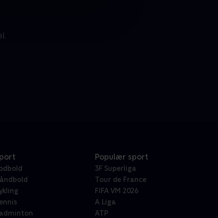
l.
port
Populær sport
odbold
3F Superliga
åndbold
Tour de France
ykling
FIFA VM 2026
ennis
A Liga
adminton
ATP