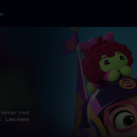
er
ne venner med
d
...
Læs mere