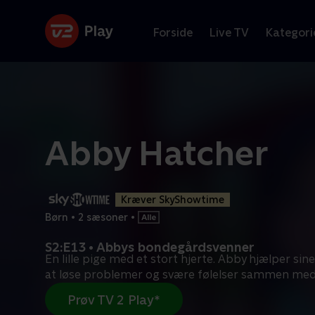
Forside
Live TV
Kategori
Abby Hatcher
Kræver SkyShowtime
Børn
•
2 sæsoner
•
S2:E13 • Abbys bondegårdsvenner
En lille pige med et stort hjerte. Abby hjælper si
at løse problemer og svære følelser sammen me
Prøv TV 2 Play*