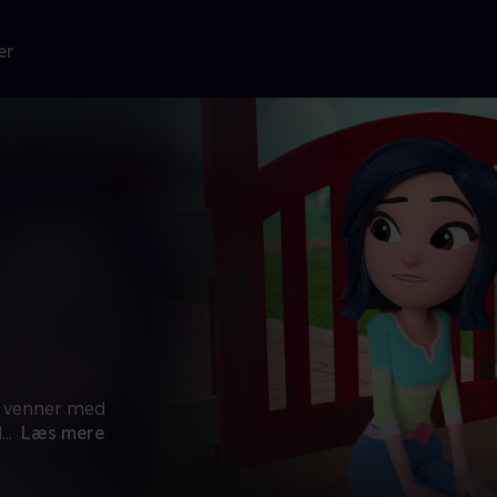
er
ne venner med
d
...
Læs mere