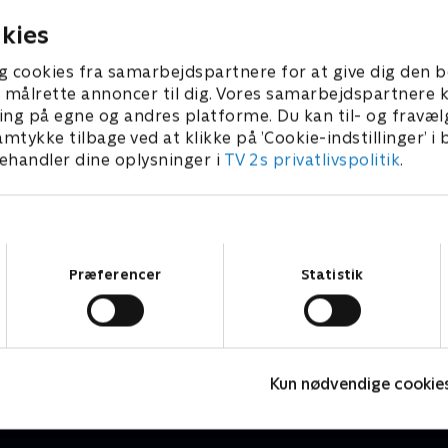
023 • 22 min
kies
g cookies fra samarbejdspartnere for at give dig den b
l at målrette annoncer til dig. Vores samarbejdspartner
ing på egne og andres platforme. Du kan til- og fravæl
amtykke tilbage ved at klikke på ’Cookie-indstillinger’ i
handler dine oplysninger i
TV 2s privatlivspolitik
.
Samtykkevalg
Præferencer
Statistik
Vicke Viking
O
Børneserier • 1 sæsoner
B
Kun nødvendige cookie