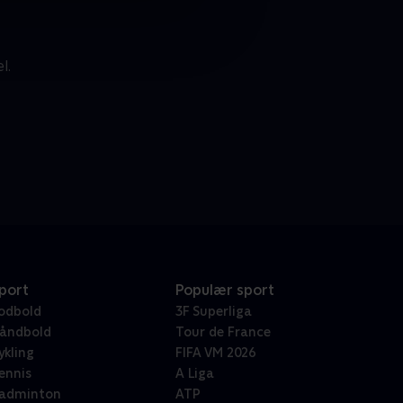
l.
port
Populær sport
odbold
3F Superliga
åndbold
Tour de France
ykling
FIFA VM 2026
ennis
A Liga
adminton
ATP