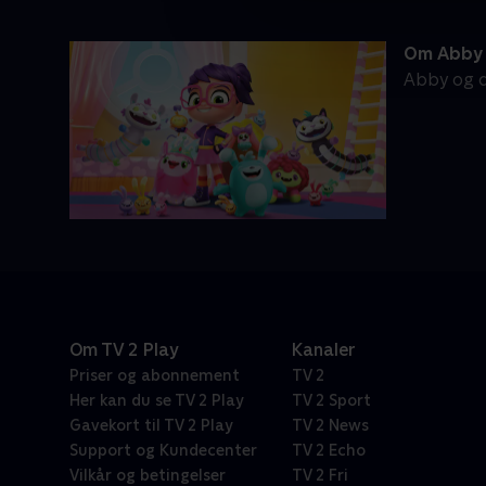
Om Abby 
Abby og d
Om TV 2 Play
Kanaler
Priser og abonnement
TV 2
Her kan du se TV 2 Play
TV 2 Sport
Gavekort til TV 2 Play
TV 2 News
Support og Kundecenter
TV 2 Echo
Vilkår og betingelser
TV 2 Fri