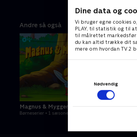
1. januar 2
Dine data og coo
Vi bruger egne cookies o
Andre så også
PLAY, til statistik og ti
til målrettet markedsfør
du kan altid trække dit s
mere om hvordan TV 2 be
Nødvendig
Magnus & Myggen
Børneserier • 1 sæsoner