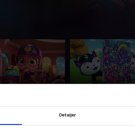
 Terry som
15. Prinsesse Flug står p
dsdirektør
En lille pige med et stort hj
ige med et stort hjerte. Abby
hjælper sine venner med at 
ine venner med at løse
Detaljer
problemer og svære følels
r og svære følelser sammen
med de nuttede Fuzzlies.
ttede Fuzzlies.
1. januar 2023 • 22 min