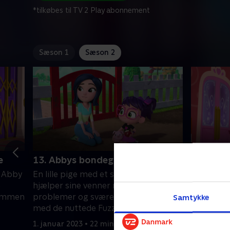
*tilkøbes til TV 2 Play abonnement
Sæson 1
Sæson 2
e
13. Abbys bondegårdsvenner
14. Mini
sikkerhe
. Abby
En lille pige med et stort hjerte. Abby
En lille p
e
hjælper sine venner med at løse
hjælper s
sammen
problemer og svære følelser sammen
Samtykke
probleme
med de nuttede Fuzzlies.
med de nu
1. januar 2023 • 22 min