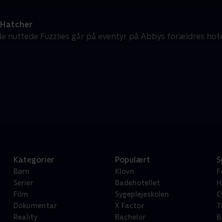
Hatcher
e nuttede Fuzzlies går på eventyr på Abbys forældres hote
Kategorier
Populært
S
Børn
Klovn
F
Serier
Badehotellet
H
Film
Sygeplejeskolen
C
Dokumentar
X Factor
T
Reality
Bachelor
B