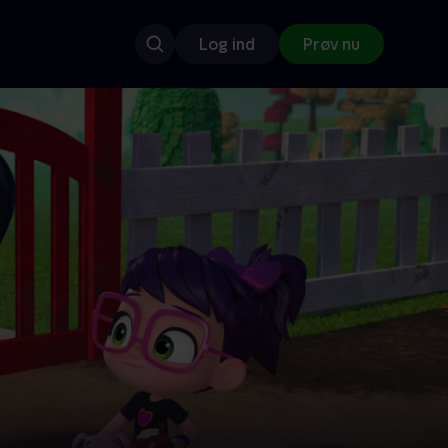
Log ind
Prøv nu