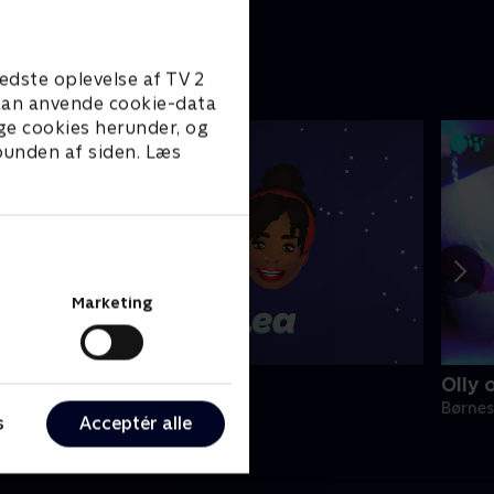
edste oplevelse af TV 2
e kan anvende cookie-data
ge cookies herunder, og
 bunden af siden. Læs
Marketing
lly & Lea
Olly 
ørneserier • 1 sæsoner
Børnes
s
Acceptér alle