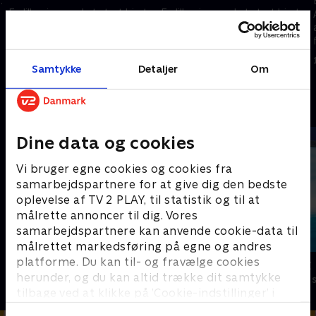
.
En lille pige med et stort hjerte.
En lille pige med et stort hjerte.
Abby hjælper sine venner med
Abby hjælper sine venner med
at løse problemer og svære
at løse problemer og svære
følelser sammen med de
følelser sammen med de
nuttede Fuzzlies.
nuttede Fuzzlies.
Samtykke
Detaljer
Om
1. januar 2023 • 22 min
1. januar 2023 • 22 min
Andre så også
Dine data og cookies
Vi bruger egne cookies og cookies fra
samarbejdspartnere for at give dig den bedste
oplevelse af TV 2 PLAY, til statistik og til at
målrette annoncer til dig. Vores
samarbejdspartnere kan anvende cookie-data til
målrettet markedsføring på egne og andres
platforme. Du kan til- og fravælge cookies
Magnus & Myggen
Vicke Viking
herunder, og du kan altid trække dit samtykke
Børneserier • 1 sæsoner
Børneserier • 1
tilbage ved at klikke på ’Cookie-indstillinger’ i
bunden af siden. Læs mere om hvordan TV 2