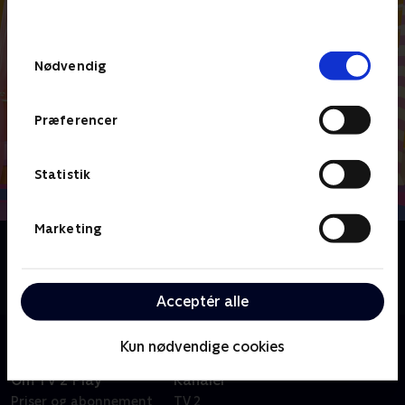
behandler dine oplysninger i
TV 2s privatlivspolitik
.
Samtykkevalg
Nødvendig
Præferencer
Statistik
Marketing
Om Abby Hatcher
Abby og de nuttede Fuzzlies går på eventyr på Abbys
forældres hotel.
Acceptér alle
Kun nødvendige cookies
Om TV 2 Play
Kanaler
Priser og abonnement
TV 2