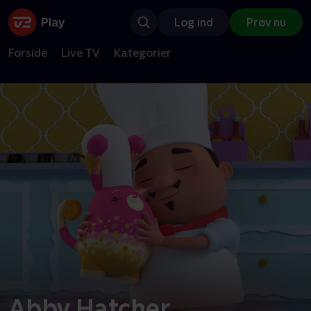
Log ind
Prøv nu
Forside
Live TV
Kategorier
Abby Hatcher