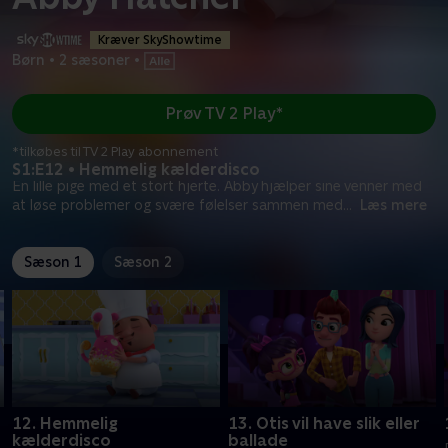
Kræver SkyShowtime
Børn
•
2 sæsoner
•
Prøv TV 2 Play*
*tilkøbes til TV 2 Play abonnement
S1:E12 • Hemmelig kælderdisco
En lille pige med et stort hjerte. Abby hjælper sine venner med
at løse problemer og svære følelser sammen med
...
Læs mere
Sæson 1
Sæson 2
12. Hemmelig
13. Otis vil have slik eller
kælderdisco
ballade