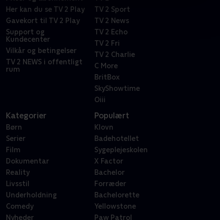
Her kan du se TV 2 Play
TV 2 Sport
Gavekort til TV 2 Play
TV 2 News
Support og
TV 2 Echo
Kundecenter
TV 2 Fri
Vilkår og betingelser
TV 2 Charlie
TV 2 NEWS i offentligt
C More
rum
BritBox
SkyShowtime
Oiii
Kategorier
Populært
Børn
Klovn
Serier
Badehotellet
Film
Sygeplejeskolen
Dokumentar
X Factor
Reality
Bachelor
Livsstil
Forræder
Underholdning
Bachelorette
Comedy
Yellowstone
Nyheder
Paw Patrol