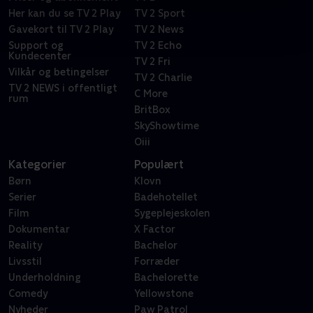
Her kan du se TV 2 Play
TV 2 Sport
Gavekort til TV 2 Play
TV 2 News
Support og
TV 2 Echo
Kundecenter
TV 2 Fri
Vilkår og betingelser
TV 2 Charlie
TV 2 NEWS i offentligt
C More
rum
BritBox
SkyShowtime
Oiii
Kategorier
Populært
Børn
Klovn
Serier
Badehotellet
Film
Sygeplejeskolen
Dokumentar
X Factor
Reality
Bachelor
Livsstil
Forræder
Underholdning
Bachelorette
Comedy
Yellowstone
Nyheder
Paw Patrol