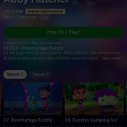
Kræver SkyShowtime
Børn
•
2 sæsoner
•
Prøv TV 2 Play*
*tilkøbes til TV 2 Play abonnement
S1:E17 • Eventyrlige Fuzzly
En lille pige med et stort hjerte. Abby hjælper sine venner med
at løse problemer og svære følelser sammen med
...
Læs mere
Sæson 1
Sæson 2
17. Eventyrlige Fuzzly
18. Fuzzlys Camping tur