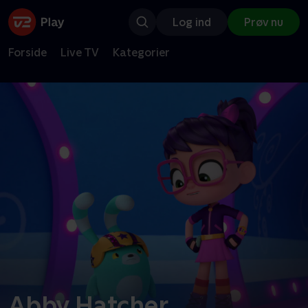
Log ind
Prøv nu
Forside
Live TV
Kategorier
Abby Hatcher