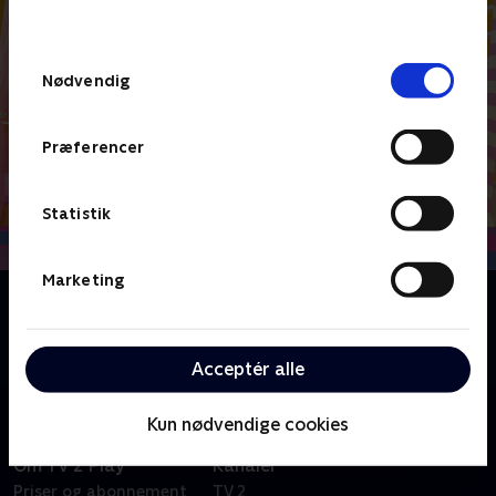
behandler dine oplysninger i
TV 2s privatlivspolitik
.
Samtykkevalg
Nødvendig
Præferencer
Statistik
Marketing
Om Abby Hatcher
Abby og de nuttede Fuzzlies går på eventyr på Abbys
forældres hotel.
Acceptér alle
Kun nødvendige cookies
Om TV 2 Play
Kanaler
Priser og abonnement
TV 2