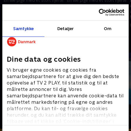
En lille pige med et stort hjerte.
En lille pige med et stort hjerte.
.
Abby hjælper sine venner med
Abby hjælper sine venner med
at løse problemer og svære
at løse problemer og svære
følelser sammen med de
følelser sammen med de
nuttede Fuzzlies.
nuttede Fuzzlies.
1. januar 2023 • 22 min
1. januar 2023 • 22 min
Samtykke
Detaljer
Om
Andre så også
Dine data og cookies
Vi bruger egne cookies og cookies fra
samarbejdspartnere for at give dig den bedste
oplevelse af TV 2 PLAY, til statistik og til at
målrette annoncer til dig. Vores
samarbejdspartnere kan anvende cookie-data til
målrettet markedsføring på egne og andres
platforme. Du kan til- og fravælge cookies
Magnus & Myggen
Vicke Viking
herunder, og du kan altid trække dit samtykke
Børneserier • 1 sæsoner
Børneserier • 1
tilbage ved at klikke på ’Cookie-indstillinger’ i
bunden af siden. Læs mere om hvordan TV 2