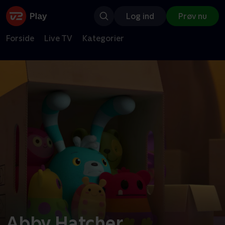
Log ind
Prøv nu
Forside
Live TV
Kategorier
Abby Hatcher