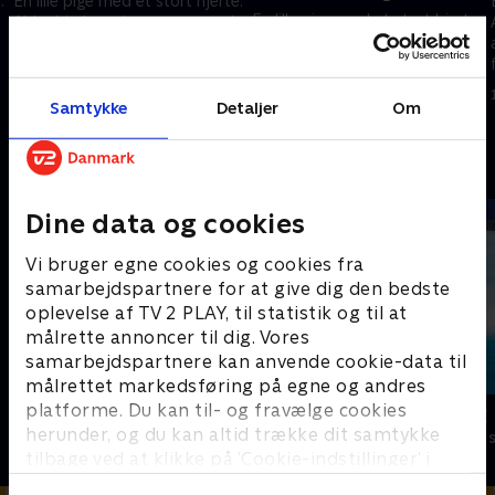
.
En lille pige med et stort hjerte.
En lille pige med et stort hjerte.
Abby hjælper sine venner med
Abby hjælper sine venner med
at løse problemer og svære
at løse problemer og svære
følelser sammen med de
følelser sammen med de
nuttede Fuzzlies.
1. januar 2023 • 22 min
nuttede Fuzzlies.
Samtykke
Detaljer
Om
1. januar 2023 • 22 min
Andre så også
Dine data og cookies
Vi bruger egne cookies og cookies fra
samarbejdspartnere for at give dig den bedste
oplevelse af TV 2 PLAY, til statistik og til at
målrette annoncer til dig. Vores
samarbejdspartnere kan anvende cookie-data til
målrettet markedsføring på egne og andres
platforme. Du kan til- og fravælge cookies
Magnus & Myggen
Vicke Viking
herunder, og du kan altid trække dit samtykke
Børneserier • 1 sæsoner
Børneserier • 1
tilbage ved at klikke på ’Cookie-indstillinger’ i
bunden af siden. Læs mere om hvordan TV 2