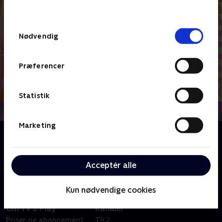
behandler dine oplysninger i
TV 2s privatlivspolitik
.
Samtykkevalg
Nødvendig
Præferencer
Statistik
Marketing
Om Abby Hatcher
Abby og de nuttede Fuzzlies går på eventyr på Abbys
forældres hotel.
Acceptér alle
Kun nødvendige cookies
Om TV 2 Play
Kanaler
Priser og abonnement
TV 2