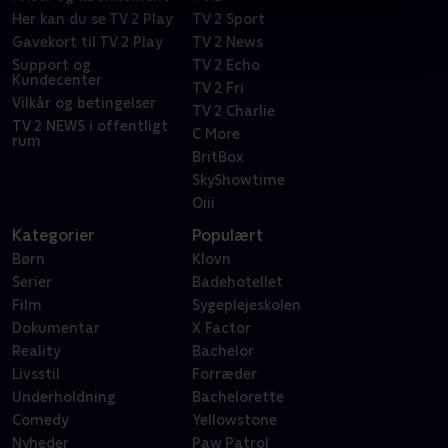
Her kan du se TV 2 Play
TV 2 Sport
Gavekort til TV 2 Play
TV 2 News
Support og
TV 2 Echo
Kundecenter
TV 2 Fri
Vilkår og betingelser
TV 2 Charlie
TV 2 NEWS i offentligt
C More
rum
BritBox
SkyShowtime
Oiii
Kategorier
Populært
Børn
Klovn
Serier
Badehotellet
Film
Sygeplejeskolen
Dokumentar
X Factor
Reality
Bachelor
Livsstil
Forræder
Underholdning
Bachelorette
Comedy
Yellowstone
Nyheder
Paw Patrol