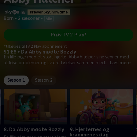
Kræver SkyShowtime
Børn
•
2 sæsoner
•
Prøv TV 2 Play*
*tilkøbes til TV 2 Play abonnement
S1:E8 • Da Abby mødte Bozzly
En lille pige med et stort hjerte. Abby hjælper sine venner med
at løse problemer og svære følelser sammen med
...
Læs mere
Sæson 1
Sæson 2
8. Da Abby mødte Bozzly
9. Hjerternes og
krammenes dag