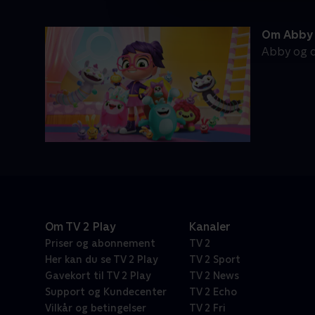
Om Abby 
Abby og d
Om TV 2 Play
Kanaler
Priser og abonnement
TV 2
Her kan du se TV 2 Play
TV 2 Sport
Gavekort til TV 2 Play
TV 2 News
Support og Kundecenter
TV 2 Echo
Vilkår og betingelser
TV 2 Fri