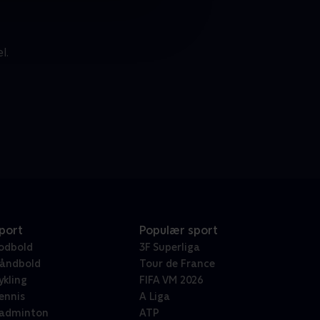
l.
port
Populær sport
odbold
3F Superliga
åndbold
Tour de France
ykling
FIFA VM 2026
ennis
A Liga
adminton
ATP