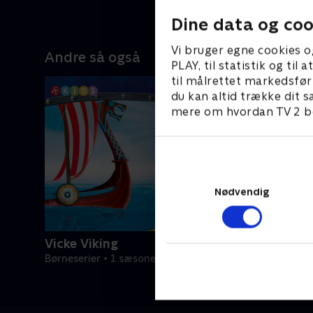
Dine data og coo
Vi bruger egne cookies o
Andre så også
PLAY, til statistik og ti
til målrettet markedsfør
du kan altid trække dit s
mere om hvordan TV 2 be
Nødvendig
Vicke Viking
Børneserier • 1 sæsoner