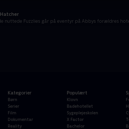
Hatcher
e nuttede Fuzzlies går på eventyr på Abbys forældres hote
Kategorier
Populært
S
Børn
Klovn
F
Serier
Badehotellet
H
Film
Sygeplejeskolen
C
Dokumentar
X Factor
T
Reality
Bachelor
B