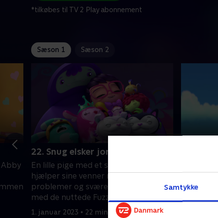
*tilkøbes til TV 2 Play abonnement
Sæson 1
Sæson 2
22. Snug elsker jordegern
23. Otis
. Abby
En lille pige med et stort hjerte. Abby
En lille p
e
hjælper sine venner med at løse
hjælper s
sammen
problemer og svære følelser sammen
probleme
Samtykke
med de nuttede Fuzzlies.
med de nu
1. januar 2023 • 22 min
1. januar 2