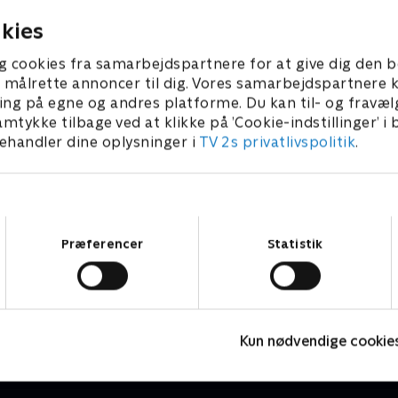
kies
g cookies fra samarbejdspartnere for at give dig den b
l at målrette annoncer til dig. Vores samarbejdspartner
ing på egne og andres platforme. Du kan til- og fravæl
amtykke tilbage ved at klikke på ’Cookie-indstillinger’ i
handler dine oplysninger i
TV 2s privatlivspolitik
.
Samtykkevalg
Præferencer
Statistik
Miniteve: Musikinstrumenter
O
Børneserier • 1 sæsoner
B
Kun nødvendige cookie