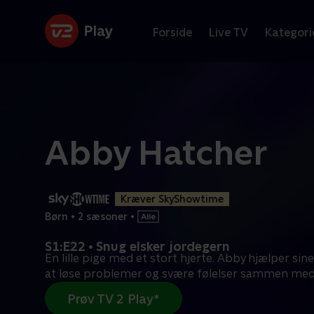
Forside
Live TV
Kategori
Abby Hatcher
Kræver SkyShowtime
Børn
•
2 sæsoner
•
S1:E22 • Snug elsker jordegern
En lille pige med et stort hjerte. Abby hjælper si
at løse problemer og svære følelser sammen me
Prøv TV 2 Play*