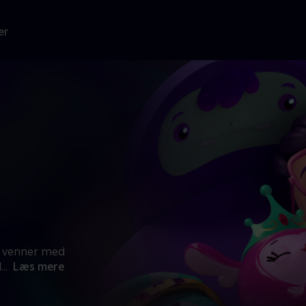
er
ne venner med
d
...
Læs mere