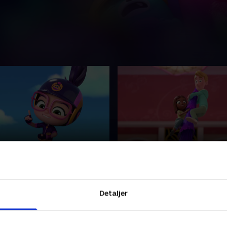
 på farten
24. Grumbles' former
ige med et stort hjerte. Abby
En lille pige med et stort hj
ine venner med at løse
hjælper sine venner med at 
Detaljer
r og svære følelser sammen
problemer og svære følels
ttede Fuzzlies.
med de nuttede Fuzzlies.
023 • 22 min
1. januar 2023 • 22 min