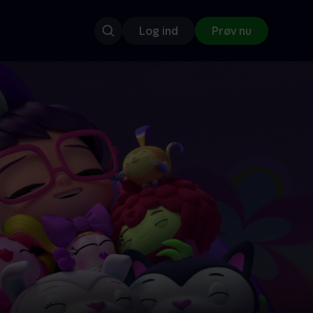
Log ind
Prøv nu