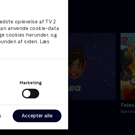
edste oplevelse af TV 2
e kan anvende cookie-data
ge cookies herunder, og
 bunden af siden. Læs
Marketing
lly & Lea
Føle
ørneserier • 1 sæsoner
Børnes
s
Acceptér alle