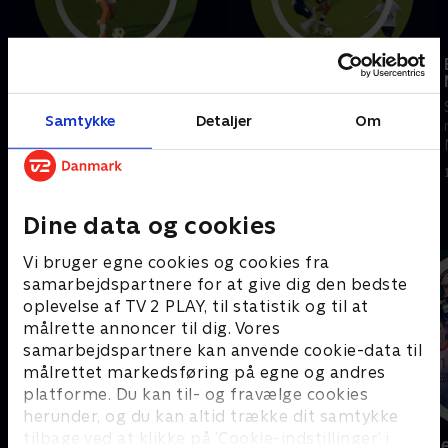
Fortuna Hjørring-FC
AGF-Kolding IF
Midtjylland
Se højdepunkter fra kampen
Se højdepunkter fra kampen
mellem AGF og Kolding IF.
Samtykke
Detaljer
Om
mellem Fortuna Hjørring og FC
2. august 2026 • 7 min
Midtjylland.
4. august 2026 • 5 min
Andre så også
Dine data og cookies
Vi bruger egne cookies og cookies fra
samarbejdspartnere for at give dig den bedste
oplevelse af TV 2 PLAY, til statistik og til at
målrette annoncer til dig. Vores
samarbejdspartnere kan anvende cookie-data til
målrettet markedsføring på egne og andres
platforme. Du kan til- og fravælge cookies
herunder, og du kan altid trække dit samtykke
tilbage ved at klikke på ’Cookie-indstillinger’ i
Sport Fokus
Højdepunkt