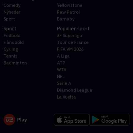
Comedy
Yellowstone
Nyheder
Paw Patrol
Sport
Barnaby
Sport
Populær sport
Fodbold
3F Superliga
Håndbold
Tour de France
Cykling
FIFA VM 2026
Tennis
A Liga
Badminton
ATP
WTA
NFL
Serie A
Diamond League
La Vuelta