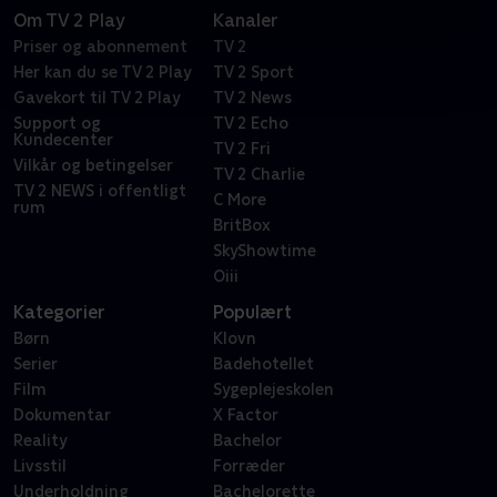
Om TV 2 Play
Kanaler
Priser og abonnement
TV 2
Her kan du se TV 2 Play
TV 2 Sport
Gavekort til TV 2 Play
TV 2 News
Support og
TV 2 Echo
Kundecenter
TV 2 Fri
Vilkår og betingelser
TV 2 Charlie
TV 2 NEWS i offentligt
C More
rum
BritBox
SkyShowtime
Oiii
Kategorier
Populært
Børn
Klovn
Serier
Badehotellet
Film
Sygeplejeskolen
Dokumentar
X Factor
Reality
Bachelor
Livsstil
Forræder
Underholdning
Bachelorette