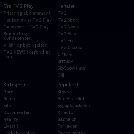
Om TV 2 Play
Kanaler
Priser og abonnement
TV 2
Her kan du se TV 2 Play
TV 2 Sport
Gavekort til TV 2 Play
TV 2 News
Support og
TV 2 Echo
Kundecenter
TV 2 Fri
Vilkår og betingelser
TV 2 Charlie
TV 2 NEWS i offentligt
C More
rum
BritBox
SkyShowtime
Oiii
Kategorier
Populært
Børn
Klovn
Serier
Badehotellet
Film
Sygeplejeskolen
Dokumentar
X Factor
Reality
Bachelor
Livsstil
Forræder
Underholdning
Bachelorette