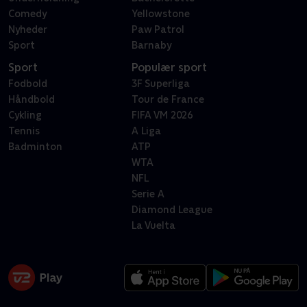
Comedy
Yellowstone
Nyheder
Paw Patrol
Sport
Barnaby
Sport
Populær sport
Fodbold
3F Superliga
Håndbold
Tour de France
Cykling
FIFA VM 2026
Tennis
A Liga
Badminton
ATP
WTA
NFL
Serie A
Diamond League
La Vuelta