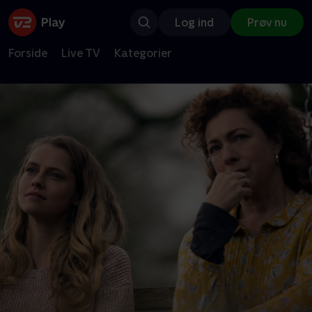
Log ind
Prøv nu
Forside
Live TV
Kategorier