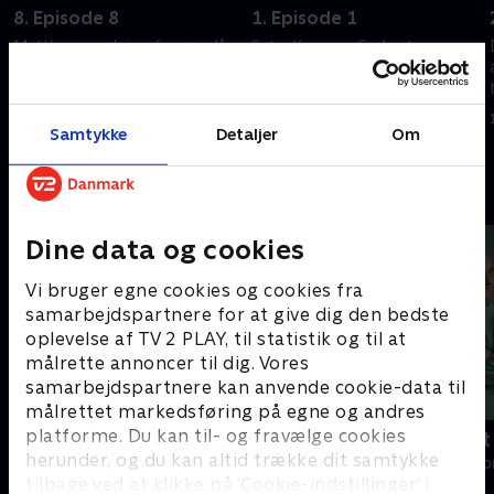
8. Episode 8
1. Episode 1
Matthews redningsforsøg slår
Satu, Knox og Gerbert
fejl. Diana opdager, hvor
ankommer til biskoppens hus
dødbringende hendes magiske
og finder ud af, at Matthew og
kræfter kan være.
Diana er forsvundet.
Samtykke
Detaljer
Om
20. september 2022 • 44 min
1. oktober 2023 • 44 min
Andre så også
Dine data og cookies
Vi bruger egne cookies og cookies fra
samarbejdspartnere for at give dig den bedste
oplevelse af TV 2 PLAY, til statistik og til at
målrette annoncer til dig. Vores
samarbejdspartnere kan anvende cookie-data til
målrettet markedsføring på egne og andres
platforme. Du kan til- og fravælge cookies
Happy fucking Pride
Fake Patient
herunder, og du kan altid trække dit samtykke
Drama • 1 sæsoner
Drama • 1 sæso
tilbage ved at klikke på ’Cookie-indstillinger’ i