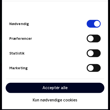
bunden af siden. Læs mere om hvordan TV 2
behandler dine oplysninger i
TV 2s privatlivspolitik
.
Samtykkevalg
Nødvendig
Præferencer
Statistik
Marketing
Om A Discovery of Witches
Den amerikanske historiker og modvillige heks Diana
Bishop befinder sig opslugt af en verden af magiske
Acceptér alle
skabninger og forbudt kærlighed.
Kun nødvendige cookies