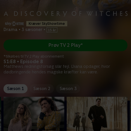
Kræver SkyShowtime
Drama
•
3 sæsoner
•
Prøv TV 2 Play*
*tilkøbes til TV 2 Play abonnement
S1:E8 • Episode 8
Matthews redningsforsøg slår fejl. Diana opdager, hvor
dødbringende hendes magiske kræfter kan være.
Sæson 1
Sæson 2
Sæson 3