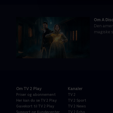
Om A Dis
Den ameri
magiske s
Om TV 2 Play
Kanaler
Priser og abonnement
TV 2
Her kan du se TV 2 Play
TV 2 Sport
Gavekort til TV 2 Play
TV 2 News
Support og Kundecenter
TV 2 Echo