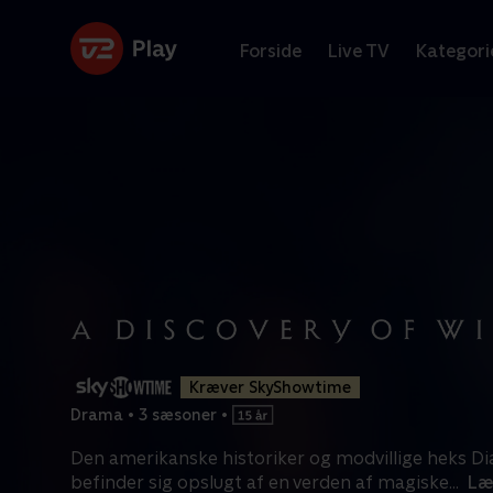
Forside
Live TV
Kategori
Kræver SkyShowtime
Drama
•
3 sæsoner
•
Den amerikanske historiker og modvillige heks D
befinder sig opslugt af en verden af magiske
...
Læ