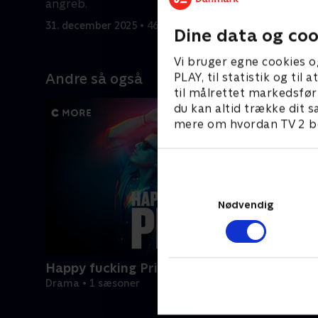
angreb.
gammel ve
31. december 2025 • 46 min
31. decemb
Dine data og coo
Vi bruger egne cookies o
PLAY, til statistik og ti
Andre så også
til målrettet markedsfør
du kan altid trække dit s
mere om hvordan TV 2 be
Nødvendig
Happy fucking Pride
Drama • 1 sæsoner