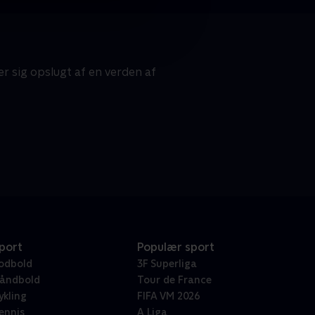
r sig opslugt af en verden af
port
Populær sport
odbold
3F Superliga
åndbold
Tour de France
ykling
FIFA VM 2026
ennis
A Liga