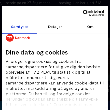
m,
hende på en 27-årig mands
hacking. Han har gjort 518
computer. Der er 518 mapper
piger til ofre for sine
kan
med hvert sit pigenavn
forbrydelser. Men pigerne
9. august 2022 • 29 min
16. august 2022 • 32 min
nægter at være skamfulde
Samtykke
Detaljer
Om
Andre så også
Dine data og cookies
Vi bruger egne cookies og cookies fra
samarbejdspartnere for at give dig den bedste
oplevelse af TV 2 PLAY, til statistik og til at
målrette annoncer til dig. Vores
samarbejdspartnere kan anvende cookie-data til
Forført af Jakob
Drabet i sko
målrettet markedsføring på egne og andres
Dokumentar
Dokumentar • 1
platforme. Du kan til- og fravælge cookies
herunder, og du kan altid trække dit samtykke
tilbage ved at klikke på ’Cookie-indstillinger’ i
bunden af siden. Læs mere om hvordan TV 2