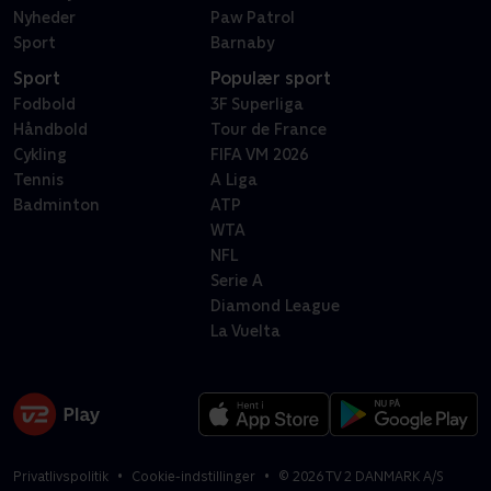
Nyheder
Paw Patrol
Sport
Barnaby
Sport
Populær sport
Fodbold
3F Superliga
Håndbold
Tour de France
Cykling
FIFA VM 2026
Tennis
A Liga
Badminton
ATP
WTA
NFL
Serie A
Diamond League
La Vuelta
Privatlivspolitik
Cookie-indstillinger
©
2026
TV 2 DANMARK A/S