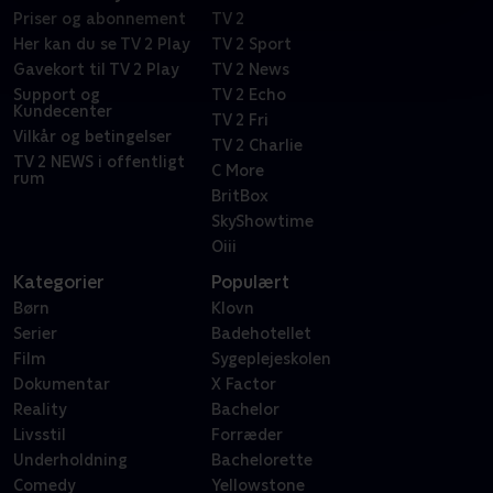
Priser og abonnement
TV 2
Her kan du se TV 2 Play
TV 2 Sport
Gavekort til TV 2 Play
TV 2 News
Support og
TV 2 Echo
Kundecenter
TV 2 Fri
Vilkår og betingelser
TV 2 Charlie
TV 2 NEWS i offentligt
C More
rum
BritBox
SkyShowtime
Oiii
Kategorier
Populært
Børn
Klovn
Serier
Badehotellet
Film
Sygeplejeskolen
Dokumentar
X Factor
Reality
Bachelor
Livsstil
Forræder
Underholdning
Bachelorette
Comedy
Yellowstone