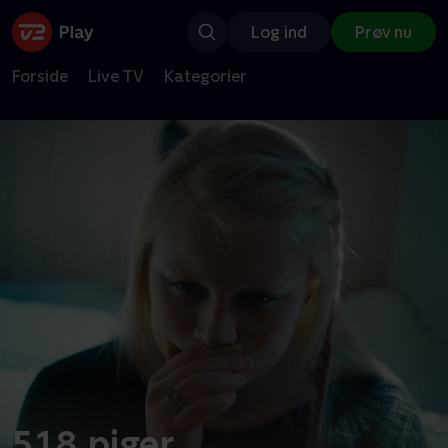
Log ind
Prøv nu
Forside
Live TV
Kategorier
518 piger