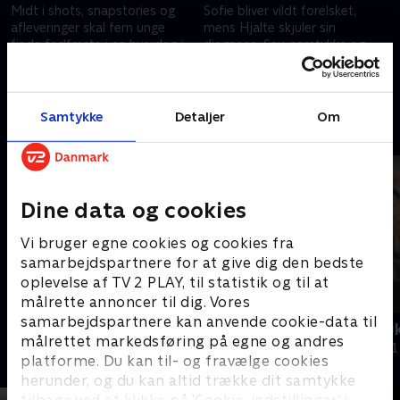
Midt i shots, snapstories og
Sofie bliver vildt forelsket,
afleveringer skal fem unge
mens Hjalte skjuler sin
finde fodfæste i en hverdag i
diagnose. Sex, samtykke og
gymnasiet - præget af
grænseløshed fylder hos de
perfekthedskultur og angsten
unge, som har svært ved at
18. marts 2026 • 42 min
25. marts 2026 • 42 min
for ikke at passe ind.
læse andre og sige fra.
Samtykke
Detaljer
Om
Andre så også
Dine data og cookies
Vi bruger egne cookies og cookies fra
samarbejdspartnere for at give dig den bedste
oplevelse af TV 2 PLAY, til statistik og til at
målrette annoncer til dig. Vores
samarbejdspartnere kan anvende cookie-data til
Mor på Onlyfans
Børn på dru
målrettet markedsføring på egne og andres
Dokumentar
Dokumentar • 1
platforme. Du kan til- og fravælge cookies
herunder, og du kan altid trække dit samtykke