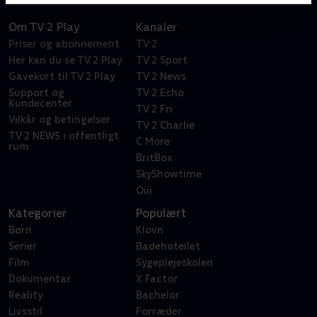
Om TV 2 Play
Kanaler
Priser og abonnement
TV 2
Her kan du se TV 2 Play
TV 2 Sport
Gavekort til TV 2 Play
TV 2 News
Support og
TV 2 Echo
Kundecenter
TV 2 Fri
Vilkår og betingelser
TV 2 Charlie
TV 2 NEWS i offentligt
C More
rum
BritBox
SkyShowtime
Oiii
Kategorier
Populært
Børn
Klovn
Serier
Badehotellet
Film
Sygeplejeskolen
Dokumentar
X Factor
Reality
Bachelor
Livsstil
Forræder