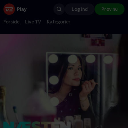
Log ind
Prøv nu
Forside
Live TV
Kategorier