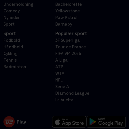
Underholdning
Bachelorette
Comedy
Yellowstone
Nyheder
Paw Patrol
Sport
Barnaby
Sport
Populær sport
Fodbold
3F Superliga
Håndbold
Tour de France
Cykling
FIFA VM 2026
Tennis
A Liga
Badminton
ATP
WTA
NFL
Serie A
Diamond League
La Vuelta