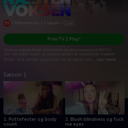
•
Dokumentar
•
1 sæson
•
Prøv TV 2 Play*
*Kræver pakken Basis. Administrer dit abonnement på Mit TV 2.
Det kan være svært at stå på kanten af voksenlivet mellem
fester, druk, lektier og presset for at passe ind.
...
Læs mere
Sæson 1
1. Puttefester og body
2. Blush blindness og fuck
count
me eyes