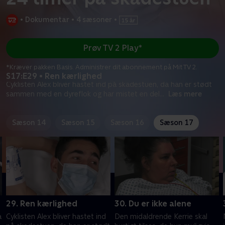
•
Dokumentar
•
4 sæsoner
•
Prøv TV 2 Play*
*Kræver pakken Basis. Administrer dit abonnement på Mit TV 2.
S17:E29 • Ren kærlighed
Cyklisten Alex bliver hastet ind på skadestuen, da han er stødt
sammen med en dyreflok og har mistet en del
...
Læs mere
Sæson 14
Sæson 15
Sæson 16
Sæson 17
29. Ren kærlighed
30. Du er ikke alene
å
Cyklisten Alex bliver hastet ind
Den midaldrende Kerrie skal