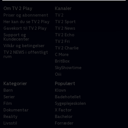
Om TV 2 Play
Kanaler
Priser og abonnement
TV 2
Her kan du se TV 2 Play
TV 2 Sport
Gavekort til TV 2 Play
TV 2 News
Support og
TV 2 Echo
Kundecenter
TV 2 Fri
Vilkår og betingelser
TV 2 Charlie
TV 2 NEWS i offentligt
C More
rum
BritBox
SkyShowtime
Oiii
Kategorier
Populært
Børn
Klovn
Serier
Badehotellet
Film
Sygeplejeskolen
Dokumentar
X Factor
Reality
Bachelor
Livsstil
Forræder