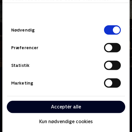
bunden af siden. Læs mere om hvordan TV 2
behandler dine oplysninger i
TV 2s privatlivspolitik
.
Samtykkevalg
Nødvendig
Præferencer
Statistik
Om 24 timer på skadestuen
Skadestuen St. George, der ligger i det sydvestlige
Marketing
London, er en af Englands travleste. Her kan du
opleve hvordan dagligdagen udspiller sig, når
personalet, trods travlhed og stress, altid formår at
Acceptér alle
holde hovedet koldt.
Kun nødvendige cookies