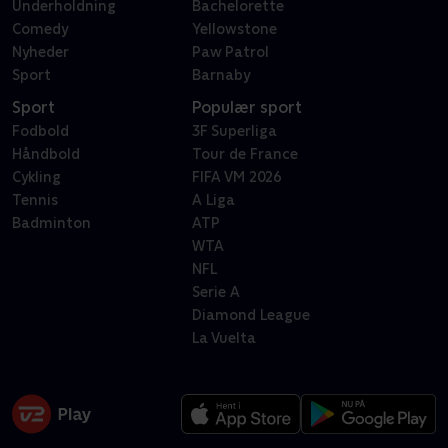
Underholdning
Bachelorette
Comedy
Yellowstone
Nyheder
Paw Patrol
Sport
Barnaby
Sport
Populær sport
Fodbold
3F Superliga
Håndbold
Tour de France
Cykling
FIFA VM 2026
Tennis
A Liga
Badminton
ATP
WTA
NFL
Serie A
Diamond League
La Vuelta