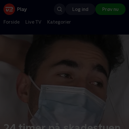
Log ind
Prøv nu
Forside
Live TV
Kategorier
24 timer på skadestuen