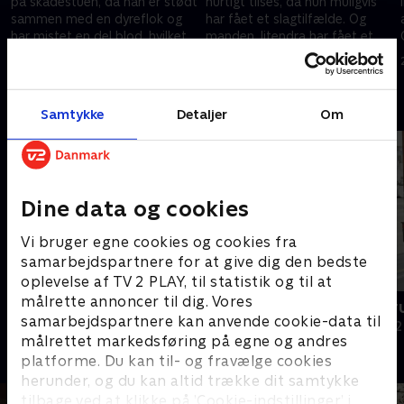
på skadestuen, da han er stødt
hurtigt tilses, da hun muligvis
sammen med en dyreflok og
har fået et slagtilfælde. Og
har mistet en del blod, hvilket
manden Jitendra har fået et
bekymrer lægerne.
meget dybt snitsår i sin hånd.
17. november 2025 • 46 min
19. november 2025 • 46 min
Andre så også
Samtykke
Detaljer
Om
Dine data og cookies
Vi bruger egne cookies og cookies fra
samarbejdspartnere for at give dig den bedste
oplevelse af TV 2 PLAY, til statistik og til at
målrette annoncer til dig. Vores
Grænsepatruljen Australien
Grænsepatru
samarbejdspartnere kan anvende cookie-data til
Dokumentar • 4 sæsoner
Dokumentar • 2
målrettet markedsføring på egne og andres
platforme. Du kan til- og fravælge cookies
herunder, og du kan altid trække dit samtykke
tilbage ved at klikke på ’Cookie-indstillinger’ i