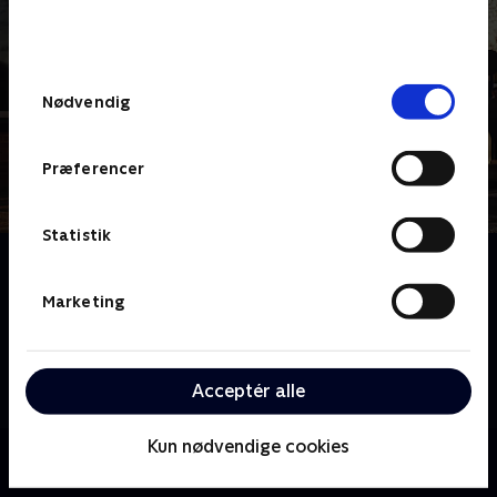
bunden af siden. Læs mere om hvordan TV 2
behandler dine oplysninger i
TV 2s privatlivspolitik
.
Samtykkevalg
Nødvendig
Præferencer
Statistik
Om 24 timer på skadestuen
Skadestuen St. George, der ligger i det sydvestlige
Marketing
London, er en af Englands travleste. Her kan du
opleve hvordan dagligdagen udspiller sig, når
personalet, trods travlhed og stress, altid formår at
Acceptér alle
holde hovedet koldt.
Kun nødvendige cookies