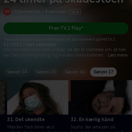
•
Dokumentar
•
4 sæsoner
•
Prøv TV 2 Play*
*Kræver pakken Basis. Administrer dit abonnement på Mit TV 2.
S17:E31 • Det ukendte
Manden Yash bliver akut indlagt, da der er mistanke om, at han
har fået blodforgiftning. Og kvinden Greta kommer
...
Læs mere
Sæson 14
Sæson 15
Sæson 16
Sæson 17
31. Det ukendte
32. En kærlig hånd
Manden Yash bliver akut
Sayfur, der arbejder på