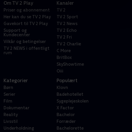
Om TV 2 Play
Kanaler
Priser og abonnement
TV 2
Her kan du se TV 2 Play
TV 2 Sport
Gavekort til TV 2 Play
TV 2 News
Support og
TV 2 Echo
Kundecenter
TV 2 Fri
Vilkår og betingelser
TV 2 Charlie
TV 2 NEWS i offentligt
C More
rum
BritBox
SkyShowtime
Oiii
Kategorier
Populært
Børn
Klovn
Serier
Badehotellet
Film
Sygeplejeskolen
Dokumentar
X Factor
Reality
Bachelor
Livsstil
Forræder
Underholdning
Bachelorette