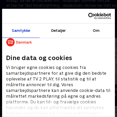
indlagt, da der er mistanke om,
hospitalet, kommer ned på
at han har fået blodforgiftning.
skadestuen, da han har haft en
Og kvinden Greta kommer ind
epileptisk anfald.
.
på skadestuen med stærke
Dykkerinstruktøren Laura har
20. november 2025 • 46 min
24. november 2025 • 46 min
mavesmerter.
brækket anklen.
Andre så også
Samtykke
Detaljer
Om
Dine data og cookies
Vi bruger egne cookies og cookies fra
samarbejdspartnere for at give dig den bedste
oplevelse af TV 2 PLAY, til statistik og til at
målrette annoncer til dig. Vores
Grænsepatruljen Australien
Grænsepatru
samarbejdspartnere kan anvende cookie-data til
Dokumentar • 4 sæsoner
Dokumentar • 2
målrettet markedsføring på egne og andres
platforme. Du kan til- og fravælge cookies
herunder, og du kan altid trække dit samtykke
tilbage ved at klikke på ’Cookie-indstillinger’ i