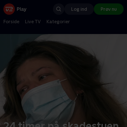
Log ind
Prøv nu
Forside
Live TV
Kategorier
24 timer på skadestuen