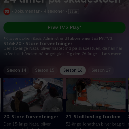
•
Dokumentar
•
4 sæsoner
•
Prøv TV 2 Play*
*Kræver pakken Basis. Administrer dit abonnement på Mit TV 2.
S16:E20 • Store forventninger
Den 15-årige Natai bliver hastet ind på skadestuen, da han har
skåret sit håndled på noget glas. Og den 76-årige
...
Læs mere
Sæson 14
Sæson 15
Sæson 16
Sæson 17
20. Store forventninger
21. Stolthed og fordom
Den 15-årige Natai bliver
52-årige Jonathan bliver brag til