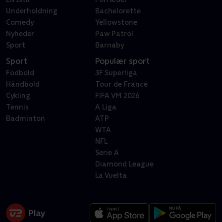
Underholdning
Bachelorette
Comedy
Yellowstone
Nyheder
Paw Patrol
Sport
Barnaby
Sport
Populær sport
Fodbold
3F Superliga
Håndbold
Tour de France
Cykling
FIFA VM 2026
Tennis
A Liga
Badminton
ATP
WTA
NFL
Serie A
Diamond League
La Vuelta