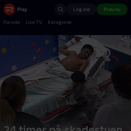
Log ind
Prøv nu
Forside
Live TV
Kategorier
24 timer på skadestuen