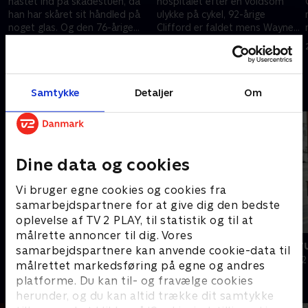
hastet ind på skadestuen, da
hospitalet efter en voldsom
han har skåret sit håndled på
ulykke på cykel, 92-årige
noget glas. Og den 76-årige
Clifford er faldet mens Wayne
Pauline har svært ved at
dukker op med et sår på
31. oktober 2023 • 46 min
1. november 2023 • 46 min
trække vejret.
håndleddet.
Andre så også
Samtykke
Detaljer
Om
Dine data og cookies
Vi bruger egne cookies og cookies fra
samarbejdspartnere for at give dig den bedste
oplevelse af TV 2 PLAY, til statistik og til at
målrette annoncer til dig. Vores
Grænsepatruljen Australien
Grænsepatru
samarbejdspartnere kan anvende cookie-data til
Dokumentar • 4 sæsoner
Dokumentar • 2
målrettet markedsføring på egne og andres
platforme. Du kan til- og fravælge cookies
herunder, og du kan altid trække dit samtykke