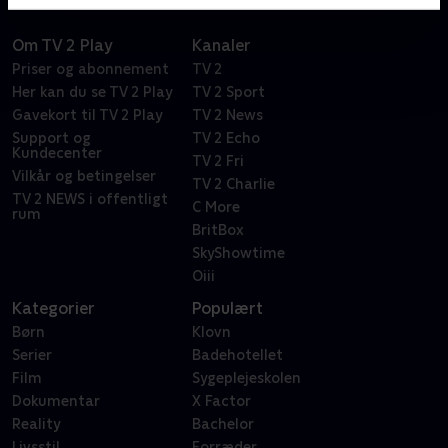
Om TV 2 Play
Kanaler
Priser og abonnement
TV 2
Her kan du se TV 2 Play
TV 2 Sport
Gavekort til TV 2 Play
TV 2 News
Support og
TV 2 Echo
Kundecenter
TV 2 Fri
Vilkår og betingelser
TV 2 Charlie
TV 2 NEWS i offentligt
C More
rum
BritBox
SkyShowtime
Oiii
Kategorier
Populært
Børn
Klovn
Serier
Badehotellet
Film
Sygeplejeskolen
Dokumentar
X Factor
Reality
Bachelor
Livsstil
Forræder