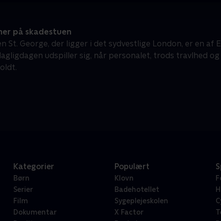
mer på skadestuen
 St. George, der ligger i det sydvestlige London, er en af 
gligdagen udspiller sig, når personalet, trods travlhed og 
oldt.
Kategorier
Populært
S
Børn
Klovn
F
Serier
Badehotellet
H
Film
Sygeplejeskolen
C
Dokumentar
X Factor
T