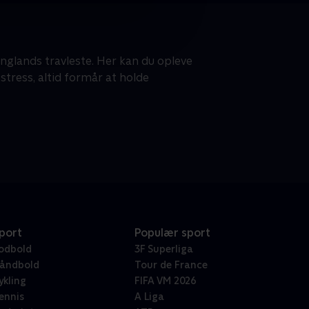
Englands travleste. Her kan du opleve
stress, altid formår at holde
port
Populær sport
odbold
3F Superliga
åndbold
Tour de France
ykling
FIFA VM 2026
ennis
A Liga