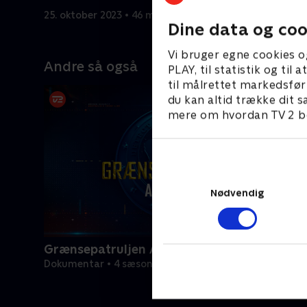
25. oktober 2023 • 46 min
26. oktobe
Dine data og coo
Vi bruger egne cookies o
Andre så også
PLAY, til statistik og ti
til målrettet markedsfør
du kan altid trække dit s
mere om hvordan TV 2 be
Nødvendig
Grænsepatruljen Australien
Dokumentar • 4 sæsoner