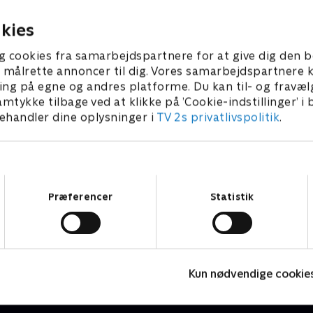
på en motorvejsafkørsel
r 2023 • 45 min
27. oktober 2023 • 46 min
kies
g cookies fra samarbejdspartnere for at give dig den b
l at målrette annoncer til dig. Vores samarbejdspartner
ing på egne og andres platforme. Du kan til- og fravæl
amtykke tilbage ved at klikke på ’Cookie-indstillinger’ i
handler dine oplysninger i
TV 2s privatlivspolitik
.
Samtykkevalg
Præferencer
Statistik
Grænsepatruljen USA
A
Dokumentar • 2 sæsoner
D
Kun nødvendige cookie