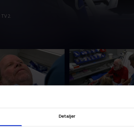
 TV 2.
orkant
18. Kære far
ige murer Frank er faldet
Den 77-årige John bliver has
Detaljer
n bygning. Og den 70-årige
skadestuen, da der er mist
ommer ind på skadestuen,
at han har hul på kranspuls
 faldet på golfbanen
Motorcyklisten Jamie har ra