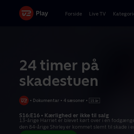
Forside
Live TV
Kategori
24 timer på
skadestuen
•
Dokumentar
•
4 sæsoner
•
S16:E16 • Kærlighed er ikke til salg
13-årige Harriet er blevet kørt over i en fodgæn
den 84-årige Shirley er kommet slemt til skade i e