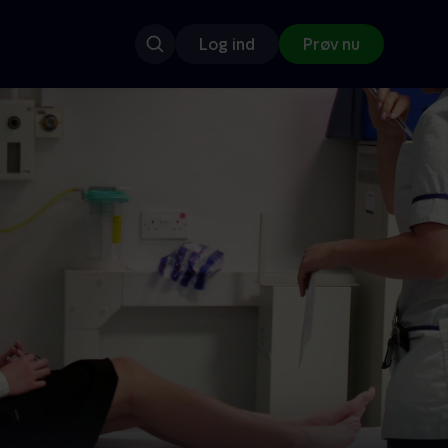
Log ind
Prøv nu