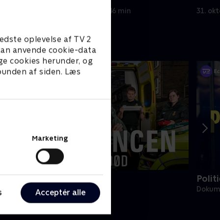
han har brystsmerter.
vejret.
30. oktober 2023 • 46 min
31. ok
edste oplevelse af TV 2
e kan anvende cookie-data
ge cookies herunder, og
 bunden af siden. Læs
Marketing
mbulancen - liv eller død
Polit
okumentar • 2 sæsoner
Dokume
s
Acceptér alle