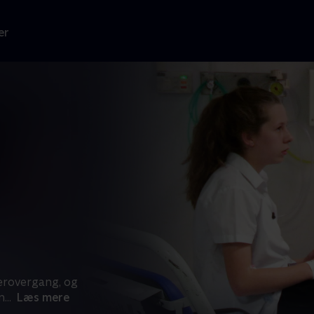
er
gerovergang, og
n
...
Læs mere