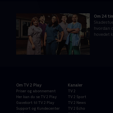
Om 24 ti
Skadestuen
hvordan da
hovedet k
Om TV 2 Play
Kanaler
Priser og abonnement
TV 2
Her kan du se TV 2 Play
TV 2 Sport
Gavekort til TV 2 Play
TV 2 News
Support og Kundecenter
TV 2 Echo