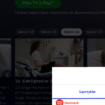
Prøv TV 2 Play*
*Kræver pakken Basis. Administrer dit abonnement på Mit
Sæson 14
Sæson 15
Sæson 16
Sæson 17
16. Kærlighed er ikke til salg
17. På f
mer i
13-årige Harriet er blevet kørt over i
Den 63-år
Samtykke
an
en fodgængerovergang, og den 84-
ned fra e
 af
årige Shirley er kommet slemt til
Richard k
k er
skade i en hjemmeulykke.
da han er