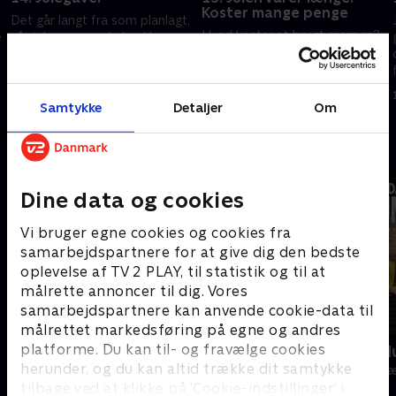
Koster mange penge
Det går langt fra som planlagt,
Hvad koster et brugt marsvin?
e
når julegaverne skal pakkes
Og må man overhovedet give
pænt ind. Spørgsmålet er, om
dyr i julegave? Deltagerne
Julia Sofias fortid som
kommer på glatis, når de skal
julegaveindpakker kommer
14. december 2024 • 20 min
sætte pris på utraditionelle
hende til gode?.
Samtykke
Detaljer
Om
15. december 2024 • 24 min
julegaver
Andre så også
Dine data og cookies
Vi bruger egne cookies og cookies fra
samarbejdspartnere for at give dig den bedste
oplevelse af TV 2 PLAY, til statistik og til at
målrette annoncer til dig. Vores
samarbejdspartnere kan anvende cookie-data til
målrettet markedsføring på egne og andres
platforme. Du kan til- og fravælge cookies
24 stjerners julikalender
Danmarks d
herunder, og du kan altid trække dit samtykke
TV-Shows • 1 sæsoner
TV-Shows • 1 s
tilbage ved at klikke på ’Cookie-indstillinger’ i