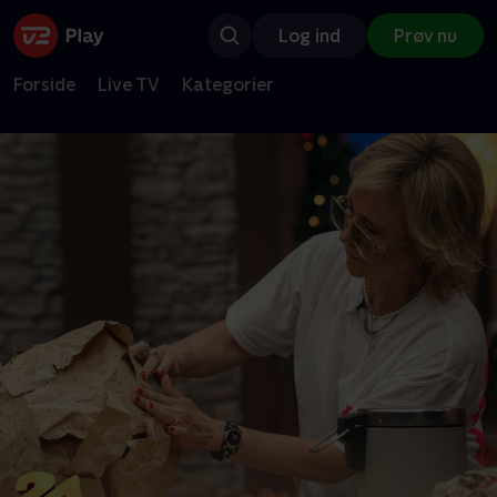
Log ind
Prøv nu
Forside
Live TV
Kategorier