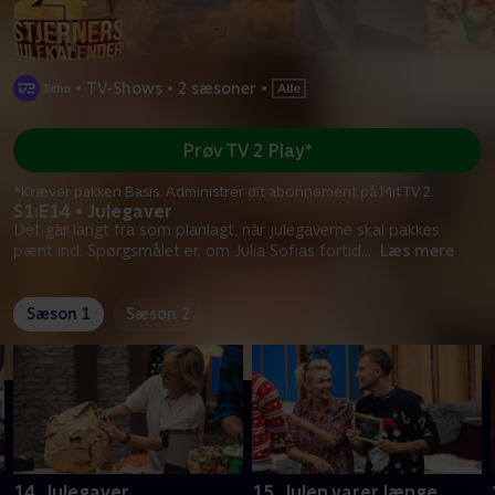
•
TV-Shows
•
2 sæsoner
•
Prøv TV 2 Play*
*Kræver pakken Basis. Administrer dit abonnement på Mit TV 2.
S1:E14 • Julegaver
Det går langt fra som planlagt, når julegaverne skal pakkes
pænt ind. Spørgsmålet er, om Julia Sofias fortid
...
Læs mere
Sæson 1
Sæson 2
14. Julegaver
15. Julen varer længe.