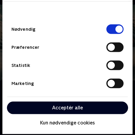
bunden af siden. Læs mere om hvordan TV 2
behandler dine oplysninger i
TV 2s privatlivspolitik
.
Samtykkevalg
Nødvendig
Præferencer
Statistik
Marketing
Om 24 stjerners julekalender
Melvin Kakooza har samlet 24 kendte danskere i sin
julehytte, hvor de skal dyste om den ærefulde titel
Acceptér alle
som 'Årets julestjerne'.
Kun nødvendige cookies