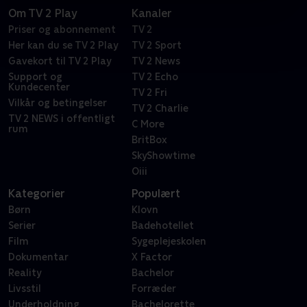
Om TV 2 Play
Kanaler
Priser og abonnement
TV 2
Her kan du se TV 2 Play
TV 2 Sport
Gavekort til TV 2 Play
TV 2 News
Support og
TV 2 Echo
Kundecenter
TV 2 Fri
Vilkår og betingelser
TV 2 Charlie
TV 2 NEWS i offentligt
C More
rum
BritBox
SkyShowtime
Oiii
Kategorier
Populært
Børn
Klovn
Serier
Badehotellet
Film
Sygeplejeskolen
Dokumentar
X Factor
Reality
Bachelor
Livsstil
Forræder
Underholdning
Bachelorette