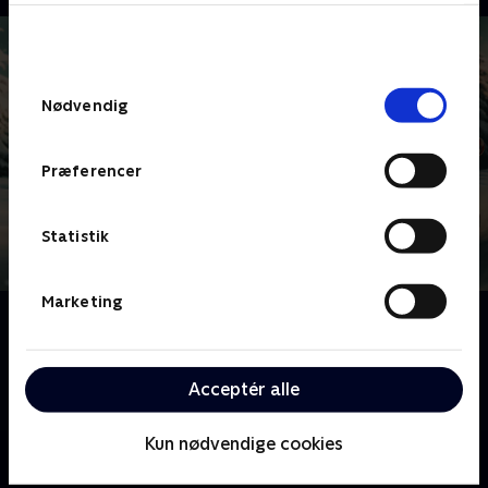
bunden af siden. Læs mere om hvordan TV 2
behandler dine oplysninger i
TV 2s privatlivspolitik
.
Samtykkevalg
Nødvendig
Præferencer
Statistik
Marketing
Om 24 stjerners julekalender
Melvin Kakooza har samlet 24 kendte danskere i sin
julehytte, hvor de skal dyste om den ærefulde titel
Acceptér alle
som 'Årets julestjerne'.
Kun nødvendige cookies