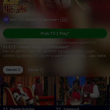
•
TV-Shows
•
2 sæsoner
•
Prøv TV 2 Play*
*Kræver pakken Basis. Administrer dit abonnement på Mit TV 2.
S1:E21 • Hvem holder julemasken?
Kan du gætte, hvem der gemmer sig bag masken? Legen
udvikler sig dramatisk, og en ny spiller gør pludselig
...
Læs mere
Sæson 1
Sæson 2
21. Hvem holder
22. Julemad