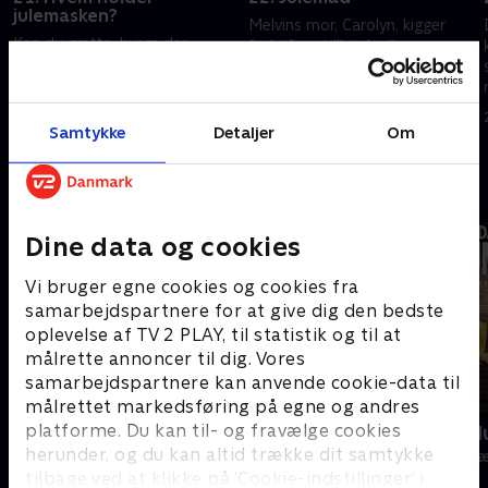
julemasken?
Melvins mor, Carolyn, kigger
Kan du gætte, hvem der
forbi for at ”hjælpe”
gemmer sig bag masken?
deltagerne med at bage lækre
Legen udvikler sig dramatisk,
juleklejner. Det hele foregår
og en ny spiller gør pludselig sin
dog på luganda, så der opstår
22. december 2024 • 21 min
entré i julehytten
lidt bageproblemer
Samtykke
Detaljer
Om
21. december 2024 • 18 min
Andre så også
Dine data og cookies
Vi bruger egne cookies og cookies fra
samarbejdspartnere for at give dig den bedste
oplevelse af TV 2 PLAY, til statistik og til at
målrette annoncer til dig. Vores
samarbejdspartnere kan anvende cookie-data til
målrettet markedsføring på egne og andres
platforme. Du kan til- og fravælge cookies
24 stjerners julikalender
Danmarks d
herunder, og du kan altid trække dit samtykke
TV-Shows • 1 sæsoner
TV-Shows • 1 s
tilbage ved at klikke på ’Cookie-indstillinger’ i