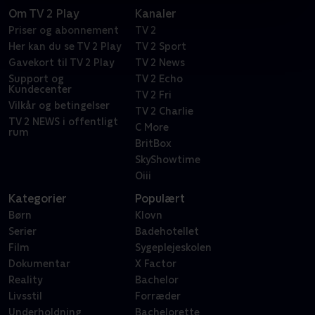
Om TV 2 Play
Kanaler
Priser og abonnement
TV 2
Her kan du se TV 2 Play
TV 2 Sport
Gavekort til TV 2 Play
TV 2 News
Support og
TV 2 Echo
Kundecenter
TV 2 Fri
Vilkår og betingelser
TV 2 Charlie
TV 2 NEWS i offentligt
C More
rum
BritBox
SkyShowtime
Oiii
Kategorier
Populært
Børn
Klovn
Serier
Badehotellet
Film
Sygeplejeskolen
Dokumentar
X Factor
Reality
Bachelor
Livsstil
Forræder
Underholdning
Bachelorette