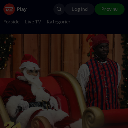
Log ind
Prøv nu
Forside
Live TV
Kategorier