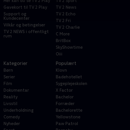
Her kan du se TV 2 Play
TV 2 Sport
Gavekort til TV 2 Play
TV 2 News
Support og
TV 2 Echo
Kundecenter
TV 2 Fri
Vilkår og betingelser
TV 2 Charlie
TV 2 NEWS i offentligt
C More
rum
BritBox
SkyShowtime
Oiii
Kategorier
Populært
Børn
Klovn
Serier
Badehotellet
Film
Sygeplejeskolen
Dokumentar
X Factor
Reality
Bachelor
Livsstil
Forræder
Underholdning
Bachelorette
Comedy
Yellowstone
Nyheder
Paw Patrol