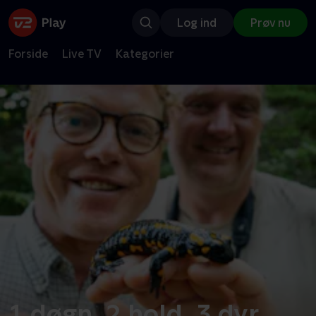
Log ind
Prøv nu
Forside
Live TV
Kategorier
1 døgn, 2 hold, 3 dyr