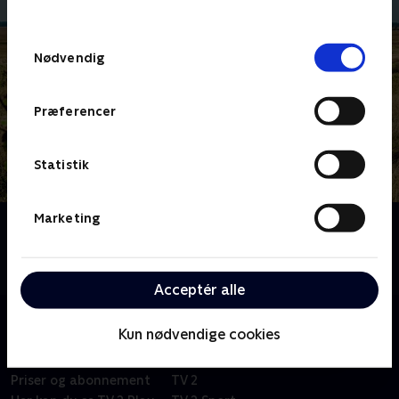
behandler dine oplysninger i
TV 2s privatlivspolitik
.
Samtykkevalg
Nødvendig
Præferencer
Statistik
Marketing
Om 1 døgn, 2 hold, 3 dyr
To hold har 24 timer til at finde tre truede dyrearter i
den danske natur.
Acceptér alle
Kun nødvendige cookies
Om TV 2 Play
Kanaler
Priser og abonnement
TV 2