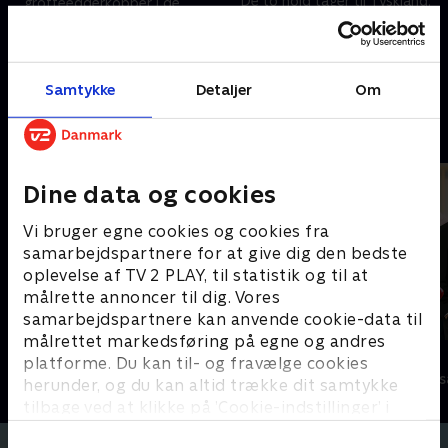
De to hold tager til Tyskland,
grotteedderkopper i de
hvor alt er større, vildere og
underjordiske gange på
varmere. Se med, når de leder
Stevnsfortet og stavtæger i en
efter vaskebjørne,
sumpet sø, inden de leder
20. juli 2021 • 40 min
en
ildsalamandere og den
efter en skarvkoloni.
27. juli 2021 • 40 min
Samtykke
Detaljer
Om
kæmpestore eghjort.
Andre så også
Dine data og cookies
Vi bruger egne cookies og cookies fra
samarbejdspartnere for at give dig den bedste
oplevelse af TV 2 PLAY, til statistik og til at
målrette annoncer til dig. Vores
samarbejdspartnere kan anvende cookie-data til
målrettet markedsføring på egne og andres
24 stjerners julikalender
Stormester
platforme. Du kan til- og fravælge cookies
TV-Shows • 1 sæsoner
TV-Shows • 10 
herunder, og du kan altid trække dit samtykke
tilbage ved at klikke på ’Cookie-indstillinger’ i
bunden af siden. Læs mere om hvordan TV 2