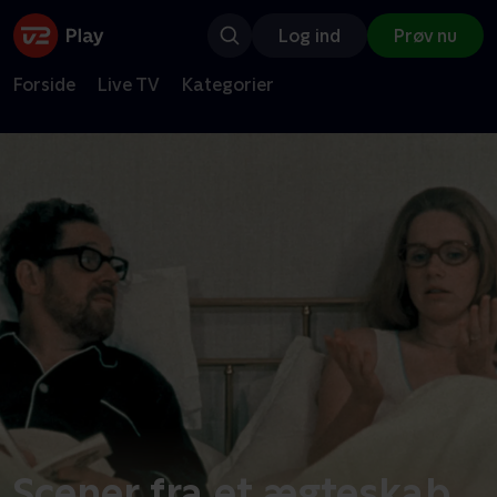
Log ind
Prøv nu
Forside
Live TV
Kategorier
Scener fra et ægteskab