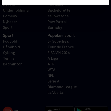
Livsstil
Forræder
Underholdning
Bachelorette
Comedy
Yellowstone
Nyheder
Paw Patrol
Sport
Barnaby
Sport
Populær sport
Fodbold
3F Superliga
Håndbold
Tour de France
Cykling
FIFA VM 2026
Tennis
A Liga
Badminton
ATP
WTA
NFL
Serie A
Diamond League
La Vuelta