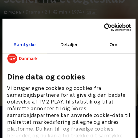
•
Drama
•
2 t. 42 min
•
1974
•
Prøv TV 2 Play*
*Kræver pakken Basis. Administrer dit abonnement på Mit TV 2.
Samtykke
Detaljer
Om
Johan og Marianne har været gift i ti år. De har to døtre og lever
et bekvemt overklasseliv. Deres venner ser dem
...
Læs mere
Andre så også
Dine data og cookies
Vi bruger egne cookies og cookies fra
samarbejdspartnere for at give dig den bedste
oplevelse af TV 2 PLAY, til statistik og til at
målrette annoncer til dig. Vores
samarbejdspartnere kan anvende cookie-data til
målrettet markedsføring på egne og andres
platforme. Du kan til- og fravælge cookies
herunder, og du kan altid trække dit samtykke