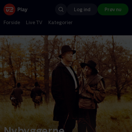
Log ind
Prøv nu
Forside
Live TV
Kategorier
Nybyggerne