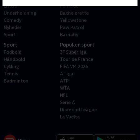
Livsstil
Forræder
Underholdning
Bachelorette
Comedy
Yellowstone
Nyheder
Paw Patrol
Sport
Barnaby
Sport
Populær sport
Fodbold
3F Superliga
Håndbold
Tour de France
Cykling
FIFA VM 2026
Tennis
A Liga
Badminton
ATP
WTA
NFL
Serie A
Diamond League
La Vuelta