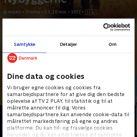
•
Drama
•
3 t. 10 min
•
1972
•
Prøv TV 2 Play*
*Kræver pakken Basis. Administrer dit abonnement på Mit TV 2.
Samtykke
Detaljer
Om
Karl-Oskar og Kristina når frem til Amerika. Her bygger han et
hus, hvor deres børn skal have en dejlig opvækst,
...
Læs mere
Andre så også
Dine data og cookies
Vi bruger egne cookies og cookies fra
samarbejdspartnere for at give dig den bedste
oplevelse af TV 2 PLAY, til statistik og til at
målrette annoncer til dig. Vores
samarbejdspartnere kan anvende cookie-data til
målrettet markedsføring på egne og andres
platforme. Du kan til- og fravælge cookies
herunder, og du kan altid trække dit samtykke