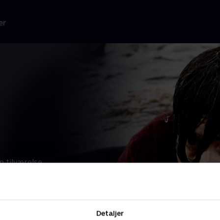
er
n tilværelse
...
Læs mere
 TV 2.
Detaljer