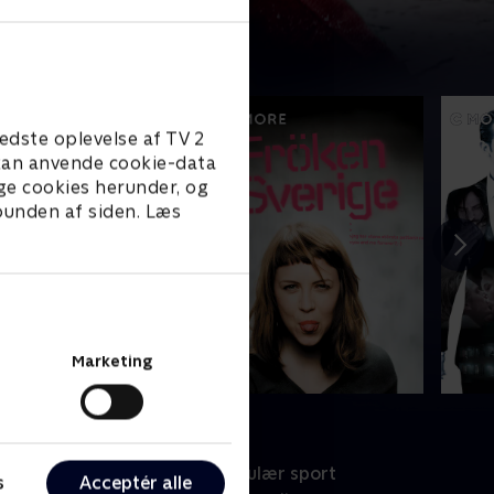
edste oplevelse af TV 2
e kan anvende cookie-data
ge cookies herunder, og
 bunden af siden. Læs
Marketing
port
Populær sport
s
Acceptér alle