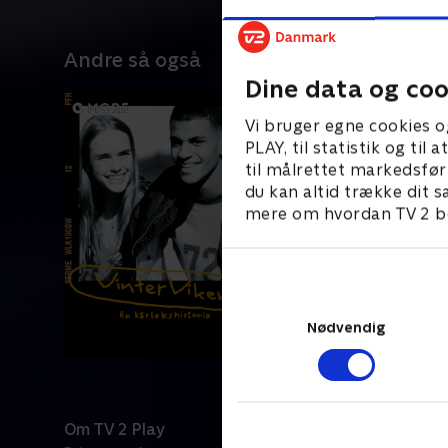
Andre så også
Dine data og coo
Vi bruger egne cookies o
PLAY, til statistik og ti
til målrettet markedsfør
du kan altid trække dit s
mere om hvordan TV 2 be
Nødvendig
Om TV 2 Play
Kanaler