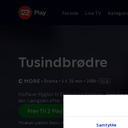
Forside
Live TV
Kategori
Tusindbrødre
•
Drama
•
1 t. 31 min
•
2006
•
Hoffa er flygtet til Estland og forsøger at skabe e
der. Længslen efter familien bliver dog for stor, så
Prøv TV 2 Play*
*Kræver pakken Basis. Administrer dit abonnement på Mit
Samtykke