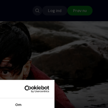
Log ind
Prøv nu
Om