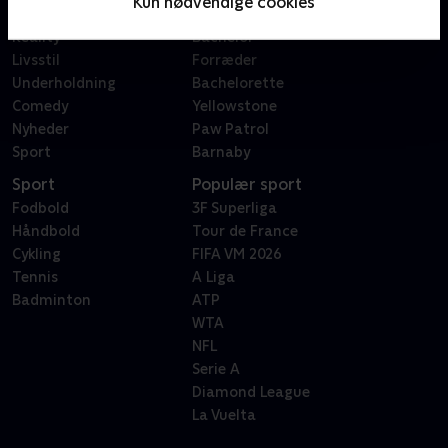
Kun nødvendige cookies
Dokumentar
X Factor
Reality
Bachelor
Livsstil
Forræder
Underholdning
Bachelorette
Comedy
Yellowstone
Nyheder
Paw Patrol
Sport
Barnaby
Sport
Populær sport
Fodbold
3F Superliga
Håndbold
Tour de France
Cykling
FIFA VM 2026
Tennis
A Liga
Badminton
ATP
WTA
NFL
Serie A
Diamond League
La Vuelta