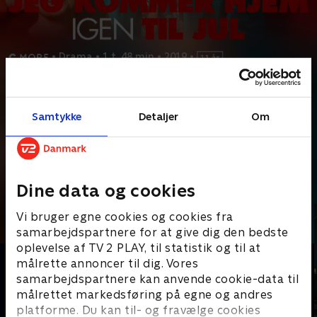
•
Drama
•
1 t. 48 min
•
2019
•
Prøv TV 2 Play*
Samtykke
Detaljer
Om
*Kræver pakken Basis. Administrer dit abonnement på Mit TV 2.
En verdensstjerne besøger sit barndomshjem ved juletid og
overtales til at deltage i den årlige julekoncert, hvor
...
Læs mere
Andre så også
Dine data og cookies
Vi bruger egne cookies og cookies fra
samarbejdspartnere for at give dig den bedste
oplevelse af TV 2 PLAY, til statistik og til at
målrette annoncer til dig. Vores
samarbejdspartnere kan anvende cookie-data til
målrettet markedsføring på egne og andres
platforme. Du kan til- og fravælge cookies