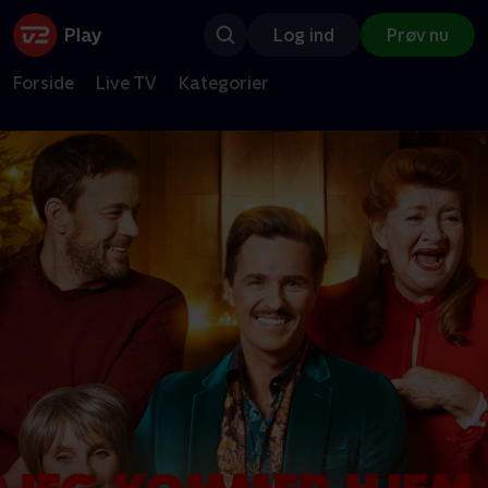
Log ind
Prøv nu
Forside
Live TV
Kategorier