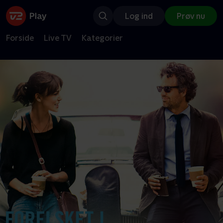
Log ind
Prøv nu
Forside
Live TV
Kategorier