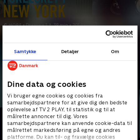
•
Drama
•
1 t. 39 min
•
2014
•
Prøv TV 2 Play*
Samtykke
Detaljer
Om
*Kræver pakken Basis. Administrer dit abonnement på Mit TV 2.
Da sangerinden og sangskriveren Grettas kæreste får en
kontrakt hos et stort pladeselskab, flytter de til
...
Læs mere
Andre så også
Dine data og cookies
Vi bruger egne cookies og cookies fra
samarbejdspartnere for at give dig den bedste
oplevelse af TV 2 PLAY, til statistik og til at
målrette annoncer til dig. Vores
samarbejdspartnere kan anvende cookie-data til
målrettet markedsføring på egne og andres
platforme. Du kan til- og fravælge cookies