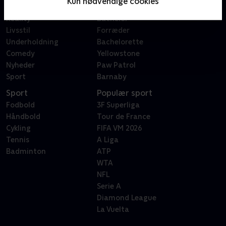
Kun nødvendige cookies
Dokumentar
X Factor
Reality
Bachelor
Livsstil
Forræder
Underholdning
Bachelorette
Comedy
Yellowstone
Nyheder
Paw Patrol
Sport
Barnaby
Sport
Populær sport
Fodbold
3F Superliga
Håndbold
Tour de France
Cykling
FIFA VM 2026
Tennis
A Liga
Badminton
ATP
WTA
NFL
Serie A
Diamond League
La Vuelta