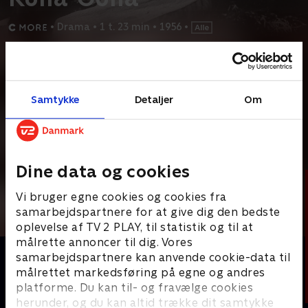
•
Drama
•
1 t. 23 min
•
1956
•
Prøv TV 2 Play*
*Kræver pakken Basis. Administrer dit abonnement på Mit TV 2.
Samtykke
Detaljer
Om
Kulla-Gulla vokser op på et børnehjem, men som 12-årig tager
bondeparret Karlberg hende til sig. Da hun
...
Læs mere
Andre så også
Dine data og cookies
Vi bruger egne cookies og cookies fra
samarbejdspartnere for at give dig den bedste
oplevelse af TV 2 PLAY, til statistik og til at
målrette annoncer til dig. Vores
samarbejdspartnere kan anvende cookie-data til
målrettet markedsføring på egne og andres
platforme. Du kan til- og fravælge cookies
herunder, og du kan altid trække dit samtykke