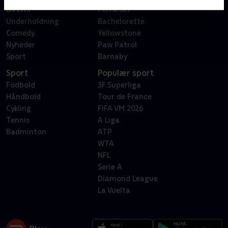
Livsstil
Forræder
Underholdning
Bachelorette
Comedy
Yellowstone
Nyheder
Paw Patrol
Sport
Barnaby
Sport
Populær sport
Fodbold
3F Superliga
Håndbold
Tour de France
Cykling
FIFA VM 2026
Tennis
A Liga
Badminton
ATP
WTA
NFL
Serie A
Diamond League
La Vuelta