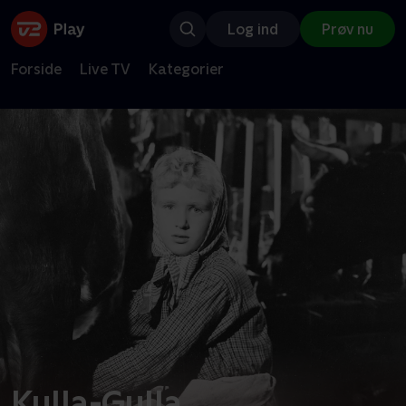
Log ind
Prøv nu
Forside
Live TV
Kategorier
Kulla-Gulla