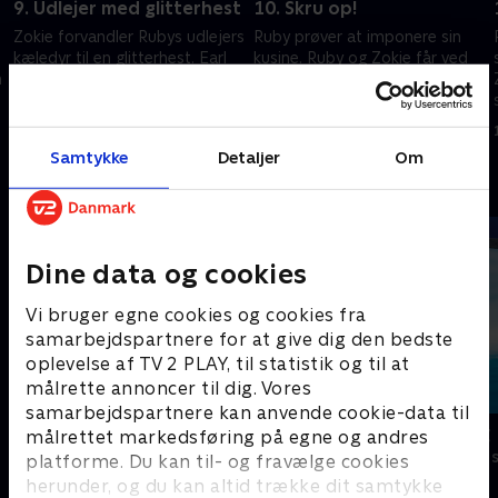
9. Udlejer med glitterhest
10. Skru op!
Zokie forvandler Rubys udlejers
Ruby prøver at imponere sin
kæledyr til en glitterhest. Earl
kusine. Ruby og Zokie får ved
n
er Rubys spejderleder.
et uheld Tweenkles
sponsorpakke.
19. september 2024 • 21 min
19. september 2024 • 21 min
Samtykke
Detaljer
Om
Andre så også
Dine data og cookies
Vi bruger egne cookies og cookies fra
samarbejdspartnere for at give dig den bedste
oplevelse af TV 2 PLAY, til statistik og til at
målrette annoncer til dig. Vores
samarbejdspartnere kan anvende cookie-data til
Føles som
Vicke Viking
målrettet markedsføring på egne og andres
Børneserier • 1 sæsoner
Børneserier • 1
platforme. Du kan til- og fravælge cookies
herunder, og du kan altid trække dit samtykke