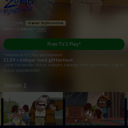
Kræver SkyShowtime
Børn
•
1 sæson
•
Prøv TV 2 Play*
*tilkøbes til TV 2 Play abonnement
S1:E9 • Udlejer med glitterhest
Zokie forvandler Rubys udlejers kæledyr til en glitterhest. Earl er
Rubys spejderleder.
Sæson 1