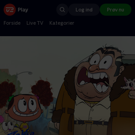
Log ind
Prøv nu
Forside
Live TV
Kategorier