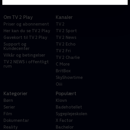
Om TV 2 Play
Kanaler
Priser og abonnement
TV 2
Her kan du se TV 2 Play
TV 2 Sport
Gavekort til TV 2 Play
TV 2 News
Support og
TV 2 Echo
Kundecenter
TV 2 Fri
Vilkår og betingelser
TV 2 Charlie
TV 2 NEWS i offentligt
C More
rum
BritBox
SkyShowtime
Oiii
Kategorier
Populært
Børn
Klovn
Serier
Badehotellet
Film
Sygeplejeskolen
Dokumentar
X Factor
Reality
Bachelor