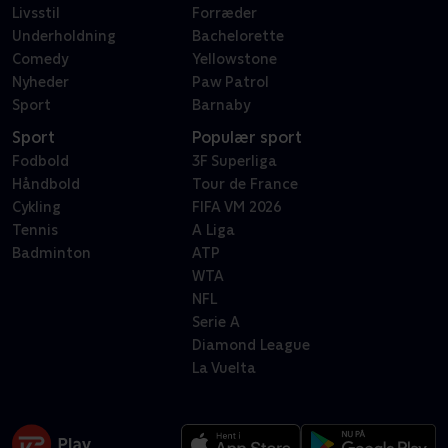
Livsstil
Forræder
Underholdning
Bachelorette
Comedy
Yellowstone
Nyheder
Paw Patrol
Sport
Barnaby
Sport
Populær sport
Fodbold
3F Superliga
Håndbold
Tour de France
Cykling
FIFA VM 2026
Tennis
A Liga
Badminton
ATP
WTA
NFL
Serie A
Diamond League
La Vuelta