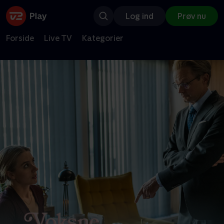
Log ind
Prøv nu
Forside
Live TV
Kategorier