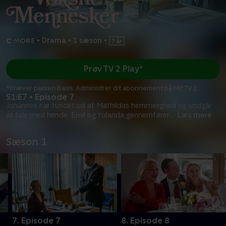
•
Drama
•
1 sæson
•
Prøv TV 2 Play*
*Kræver pakken Basis. Administrer dit abonnement på Mit TV 2.
S1:E7 • Episode 7
Johannes har fundet ud af Mathildas hemmelighed og undgår
at tale med hende. Emil og Yolanda gennemfører
...
Læs mere
Sæson 1
7. Episode 7
8. Episode 8