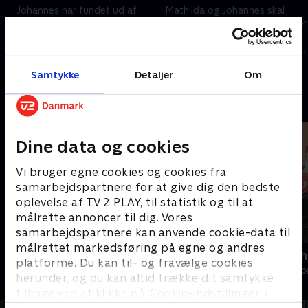
Johannes har fundet ud af
Mathilda og Johannes skal
Mathildas hemmelighed og
beslutte, om de skal giftes eller
undgår at tale med hende. Emil
ej, og Mathilda får råd om
og Yolanda gennemfører en
parforholdet af Nora. Martha
skilsmisseceremoni
er overlykkelig over at have
1. maj 2023 • 43 min
1. maj 2023 • 44 min
Samtykke
Detaljer
Om
Sigge hjemme
Andre så også
Dine data og cookies
Vi bruger egne cookies og cookies fra
samarbejdspartnere for at give dig den bedste
oplevelse af TV 2 PLAY, til statistik og til at
målrette annoncer til dig. Vores
samarbejdspartnere kan anvende cookie-data til
målrettet markedsføring på egne og andres
Headhunters
Hånden på h
platforme. Du kan til- og fravælge cookies
Drama • 1 sæsoner
Drama • 1 sæso
herunder, og du kan altid trække dit samtykke
tilbage ved at klikke på ’Cookie-indstillinger’ i
bunden af siden. Læs mere om hvordan TV 2