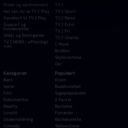
Priser og abonnement
TV 2
Her kan du se TV 2 Play
TV 2 Sport
Gavekort til TV 2 Play
TV 2 News
Support og
TV 2 Echo
Kundecenter
TV 2 Fri
Vilkår og betingelser
TV 2 Charlie
TV 2 NEWS i offentligt
C More
rum
BritBox
SkyShowtime
Oiii
Kategorier
Populært
Børn
Klovn
Serier
Badehotellet
Film
Sygeplejeskolen
Dokumentar
X Factor
Reality
Bachelor
Livsstil
Forræder
Underholdning
Bachelorette
Comedy
Yellowstone