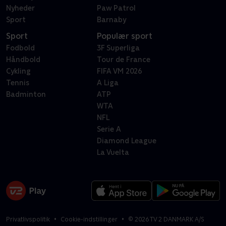
Nyheder
Paw Patrol
Sport
Barnaby
Sport
Populær sport
Fodbold
3F Superliga
Håndbold
Tour de France
Cykling
FIFA VM 2026
Tennis
A Liga
Badminton
ATP
WTA
NFL
Serie A
Diamond League
La Vuelta
Privatlivspolitik
Cookie-indstillinger
©
2026
TV 2 DANMARK A/S