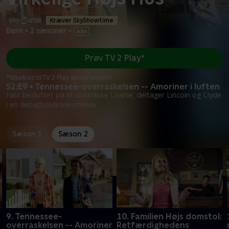
Kræver SkyShowtime
Børn
•
2 sæsoner
•
Prøv TV 2 Play*
*tilkøbes til TV 2 Play abonnement
S2:E9 • Tennessee-overraskelsen -- Amoriner i luften
Fast besluttet på at overraske Charlie, deltager Lincoln og Clyde
i en debatholdkonkurrence
Sæson 1
Sæson 2
9. Tennessee-
10. Familien Højs domstol:
overraskelsen -- Amoriner
Retfærdighedens