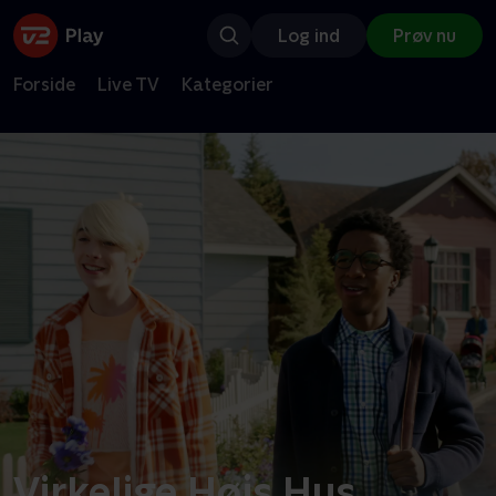
Log ind
Prøv nu
Forside
Live TV
Kategorier
Virkelige Højs Hus