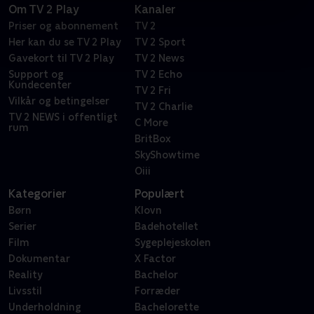
Om TV 2 Play
Kanaler
Priser og abonnement
TV 2
Her kan du se TV 2 Play
TV 2 Sport
Gavekort til TV 2 Play
TV 2 News
Support og
TV 2 Echo
Kundecenter
TV 2 Fri
Vilkår og betingelser
TV 2 Charlie
TV 2 NEWS i offentligt
C More
rum
BritBox
SkyShowtime
Oiii
Kategorier
Populært
Børn
Klovn
Serier
Badehotellet
Film
Sygeplejeskolen
Dokumentar
X Factor
Reality
Bachelor
Livsstil
Forræder
Underholdning
Bachelorette