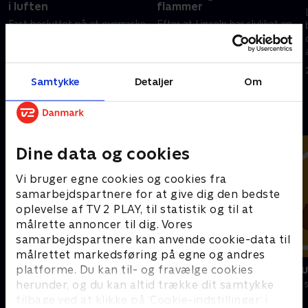
i luften
flammer
Fast besluttet på at overraske
Efter at Lincoln har slukket en
Charlie, deltager Lincoln og
brand i køkkenet, må familien
Clyde i en
finde ud af, hvem der har
debatholdkonkurrence
ansvaret
Samtykke
Detaljer
Om
28. december 2024 • 21 min
28. december 2024 • 21 min
Andre så også
Dine data og cookies
Vi bruger egne cookies og cookies fra
samarbejdspartnere for at give dig den bedste
oplevelse af TV 2 PLAY, til statistik og til at
målrette annoncer til dig. Vores
samarbejdspartnere kan anvende cookie-data til
målrettet markedsføring på egne og andres
Vicke Viking
Miniteve: M
platforme. Du kan til- og fravælge cookies
herunder, og du kan altid trække dit samtykke
Børneserier • 1 sæsoner
Børneserier • 1
tilbage ved at klikke på ’Cookie-indstillinger’ i