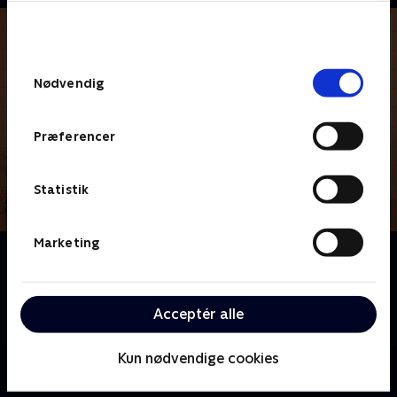
bunden af siden. Læs mere om hvordan TV 2
behandler dine oplysninger i
TV 2s privatlivspolitik
.
Samtykkevalg
Nødvendig
Præferencer
Statistik
Marketing
Om Virkelige Højs Hus
Lincoln Høj navigerer i kaosset ved at bo i en familie
med ti søstre med hjælp fra sin bedste ven Clyde
Acceptér alle
McBride
Kun nødvendige cookies