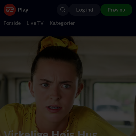
Log ind
Prøv nu
Forside
Live TV
Kategorier
Virkelige Højs Hus