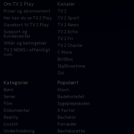
Om TV 2 Play
Kanaler
Priser og abonnement
TV 2
Her kan du se TV 2 Play
TV 2 Sport
Gavekort til TV 2 Play
TV 2 News
Support og
TV 2 Echo
Kundecenter
TV 2 Fri
Vilkår og betingelser
TV 2 Charlie
TV 2 NEWS i offentligt
C More
rum
BritBox
SkyShowtime
Oiii
Kategorier
Populært
Børn
Klovn
Serier
Badehotellet
Film
Sygeplejeskolen
Dokumentar
X Factor
Reality
Bachelor
Livsstil
Forræder
Underholdning
Bachelorette