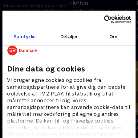
i luften
Lincolns venner opfordrer ham
Fast besluttet på at overraske
til at kigge på Zias indgående
Charlie, deltager Lincoln og
sms'er, hvilket skaber en stor
Clyde i en
misforståelse
debatholdkonkurrence
28. december 2024 • 20 min
Samtykke
Detaljer
Om
28. december 2024 • 21 min
Andre så også
Dine data og cookies
Vi bruger egne cookies og cookies fra
samarbejdspartnere for at give dig den bedste
oplevelse af TV 2 PLAY, til statistik og til at
målrette annoncer til dig. Vores
samarbejdspartnere kan anvende cookie-data til
målrettet markedsføring på egne og andres
Vicke Viking
Miniteve: M
platforme. Du kan til- og fravælge cookies
herunder, og du kan altid trække dit samtykke
Børneserier • 1 sæsoner
Børneserier • 1
tilbage ved at klikke på ’Cookie-indstillinger’ i