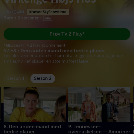
Kræver SkyShowtime
Børn
•
2 sæsoner
•
Prøv TV 2 Play*
*tilkøbes til TV 2 Play abonnement
S2:E8 • Den anden mand med bedre planer
Lincolns venner opfordrer ham til at kigge på Zias indgående
sms'er, hvilket skaber en stor misforståelse
Sæson 1
Sæson 2
8. Den anden mand med
9. Tennessee-
bedre planer
overraskelsen -- Amoriner