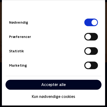
bunden af siden. Læs mere om hvordan TV 2
behandler dine oplysninger i
TV 2s privatlivspolitik
.
Samtykkevalg
Nødvendig
Præferencer
Statistik
Marketing
Om Virkelige Højs Hus
Lincoln Høj navigerer i kaosset ved at bo i en familie
med ti søstre med hjælp fra sin bedste ven Clyde
Acceptér alle
McBride
Kun nødvendige cookies