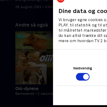
søskende
Men vil g
28. august 2021 • 4 min
28. august
Dine data og coo
Vi bruger egne cookies o
Andre så også
PLAY, til statistik og ti
til målrettet markedsfør
du kan altid trække dit s
mere om hvordan TV 2 be
Nødvendig
Oiii-dyrene
Børneserier • 1 sæsoner