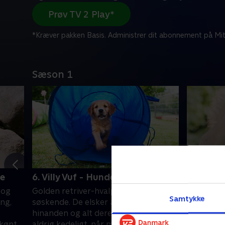
Prøv TV 2 Play*
*Kræver pakken Basis. Administrer dit abonnement på Mit
Sæson 1
ge
6. Villy Vuf - Hundehvalp
7. Vagn V
 og
Golden retriver-hvalpen, Villy, har otte
Mød det h
Samtykke
ng,
søskende. De elsker at lege med
drømmer 
hinanden og alt deres legetøj. Det er
at spring
skønt
aldrig kedeligt, når man har så mange
keder Vagn