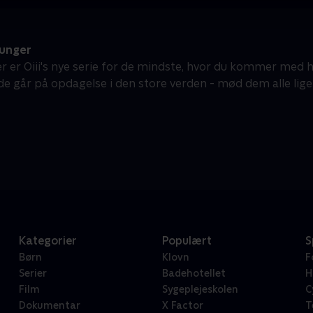
 unger
er er Oiii's nye serie for de mindste, hvor du kommer med h
de går på opdagelse i den store verden - mød dem alle lige
Kategorier
Populært
S
Børn
Klovn
F
Serier
Badehotellet
H
Film
Sygeplejeskolen
C
Dokumentar
X Factor
T