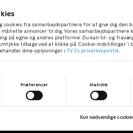
ederne?
galer hele tiden.
 2021 • 4 min
28. august 2021 • 4 min
kies
g cookies fra samarbejdspartnere for at give dig den b
l at målrette annoncer til dig. Vores samarbejdspartner
ing på egne og andres platforme. Du kan til- og fravæl
amtykke tilbage ved at klikke på ’Cookie-indstillinger’ i
handler dine oplysninger i
TV 2s privatlivspolitik
.
Samtykkevalg
Præferencer
Statistik
Vuf vuf - Hundebørnehaven
M
Børneserier • 1 sæsoner
B
Kun nødvendige cookie