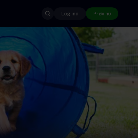
Log ind
Prøv nu