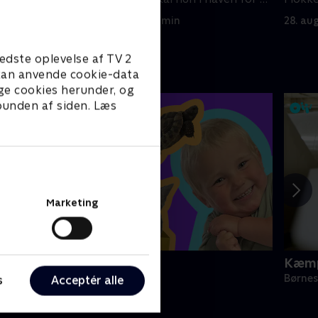
finde regnorme
Er en 
28. august 2021 • 4 min
28. au
edste oplevelse af TV 2
e kan anvende cookie-data
ge cookies herunder, og
 bunden af siden. Læs
Marketing
ini Oiii
Kæmp
ørneserier • 1 sæsoner
Børnes
s
Acceptér alle