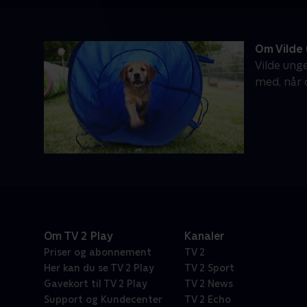
Om Vilde
Vilde ung
med, når 
Om TV 2 Play
Kanaler
Priser og abonnement
TV 2
Her kan du se TV 2 Play
TV 2 Sport
Gavekort til TV 2 Play
TV 2 News
Support og Kundecenter
TV 2 Echo