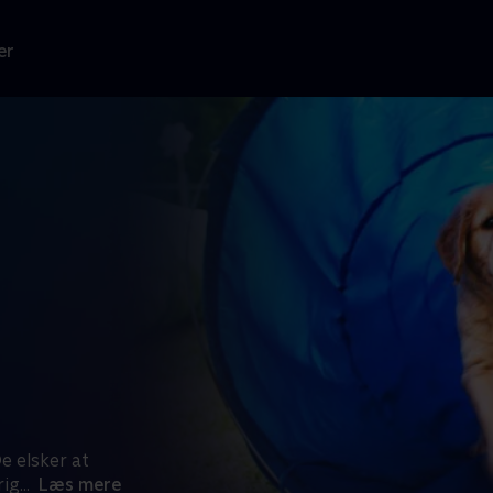
er
e elsker at
rig
...
Læs mere