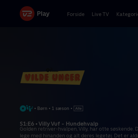
Forside
Live TV
Kategori
•
Børn
•
1 sæson
•
S1:E6 • Villy Vuf - Hundehvalp
Golden retriver-hvalpen, Villy, har otte søskende. D
lege med hinanden og alt deres legetøj. Det er ald