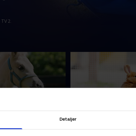
 TV 2.
rinsk - Føl
8. Heidi Hop - Kaninung
oppeglade føl, Vagn, som
Sig hej til kaninungen Heidi
Detaljer
om at være ged. Han elsker
elsker at spise græs og blad
e rundt på marken. I dag
skal hun ud at lege med sine
 sig, for mor vil ikke lege.
kaninsøskende, men den 'ga