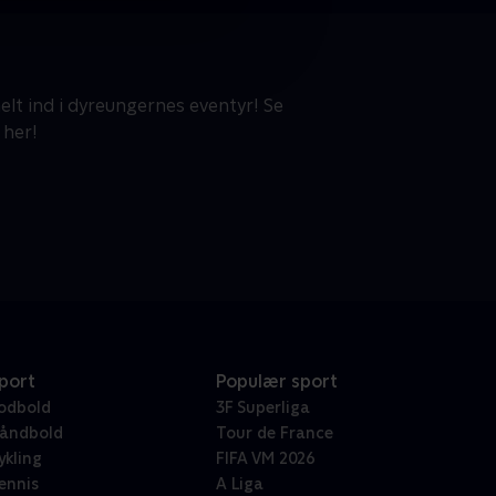
elt ind i dyreungernes eventyr! Se
 her!
port
Populær sport
odbold
3F Superliga
åndbold
Tour de France
ykling
FIFA VM 2026
ennis
A Liga