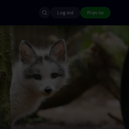
Log ind
Prøv nu