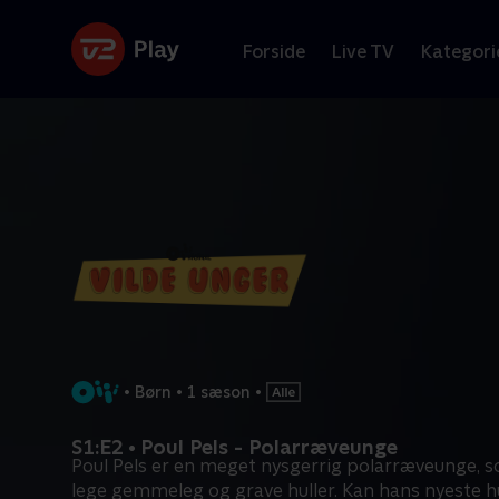
Forside
Live TV
Kategori
•
Børn
•
1 sæson
•
S1:E2 • Poul Pels - Polarræveunge
Poul Pels er en meget nysgerrig polarræveunge, s
lege gemmeleg og grave huller. Kan hans nyeste h