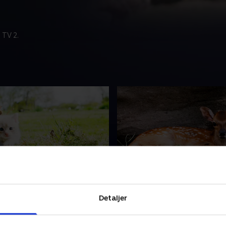
 TV 2.
ia Krads - Kattekilling
4. Fanny Firspring - Sika
illingen Cornelia og alle
Tag med Sikakalven Fanny Fi
Detaljer
skende. De skal opleve
skoven, når hun skal finde s
r første gang, udenfor deres
Hun støder også på to små
pkasse. Hvad mon der sker
kalve, som prøver at komm