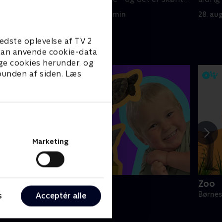
at blive kølet lidt af
søske
28. august 2021 • 4 min
28. au
edste oplevelse af TV 2
e kan anvende cookie-data
ge cookies herunder, og
 bunden af siden. Læs
Marketing
ini Oiii
Zoo
ørneserier • 1 sæsoner
Børnes
s
Acceptér alle