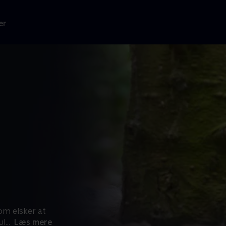
er
om elsker at
ul
...
Læs mere