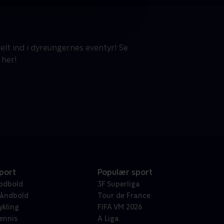
elt ind i dyreungernes eventyr! Se
 her!
port
Populær sport
odbold
3F Superliga
åndbold
Tour de France
ykling
FIFA VM 2026
ennis
A Liga