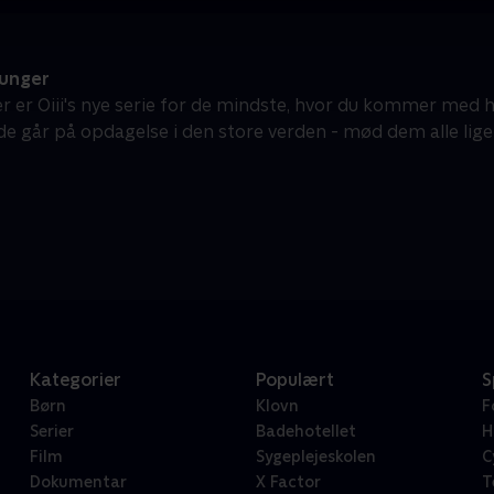
 unger
er er Oiii's nye serie for de mindste, hvor du kommer med h
de går på opdagelse i den store verden - mød dem alle lige
Kategorier
Populært
S
Børn
Klovn
F
Serier
Badehotellet
H
Film
Sygeplejeskolen
C
Dokumentar
X Factor
T