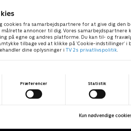
 i haven?
benene for første gang
 2021 • 4 min
28. august 2021 • 4 min
kies
g cookies fra samarbejdspartnere for at give dig den b
l at målrette annoncer til dig. Vores samarbejdspartner
ing på egne og andres platforme. Du kan til- og fravæl
amtykke tilbage ved at klikke på ’Cookie-indstillinger’ i
handler dine oplysninger i
TV 2s privatlivspolitik
.
Samtykkevalg
Præferencer
Statistik
Vuf vuf - Hundebørnehaven
M
Børneserier • 1 sæsoner
B
Kun nødvendige cookie