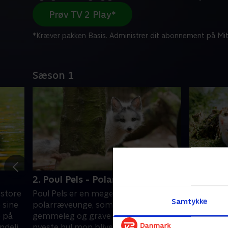
Prøv TV 2 Play*
*Kræver pakken Basis. Administrer dit abonnement på Mit
Sæson 1
2. Poul Pels - Polarræveunge
3. Cornel
 store
Poul Pels er en meget nysgerrig
Mød kattek
Samtykke
 sine
polarræveunge, som elsker at lege
hendes sø
 på
gemmeleg og grave huller. Kan hans
verden fo
ndelig
nyeste hul mon blive til en sandkasse
trygge pa