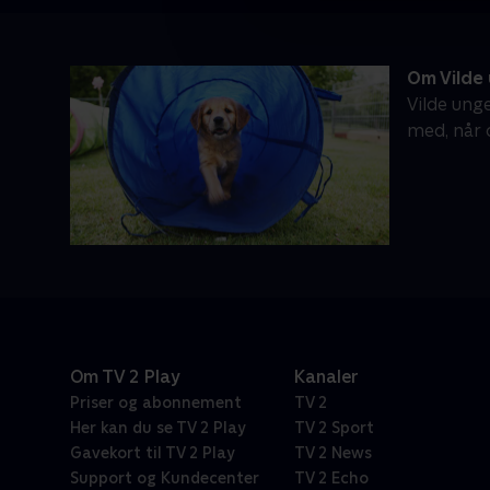
Om Vilde
Vilde ung
med, når 
Om TV 2 Play
Kanaler
Priser og abonnement
TV 2
Her kan du se TV 2 Play
TV 2 Sport
Gavekort til TV 2 Play
TV 2 News
Support og Kundecenter
TV 2 Echo