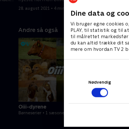
eller et badebassin?.
af eventyr
28. august 2021 • 4 min
28. august
Dine data og coo
Vi bruger egne cookies o
Andre så også
PLAY, til statistik og ti
til målrettet markedsfør
du kan altid trække dit s
mere om hvordan TV 2 be
Nødvendig
Oiii-dyrene
Børneserier • 1 sæsoner