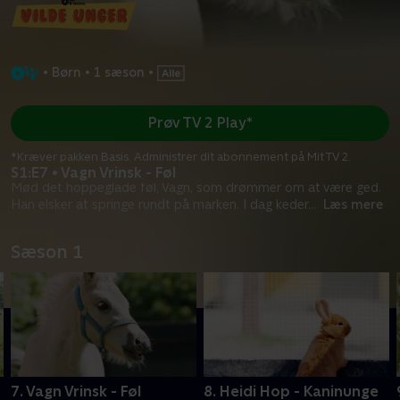
•
Børn
•
1 sæson
•
Prøv TV 2 Play*
*Kræver pakken Basis. Administrer dit abonnement på Mit TV 2.
S1:E7 • Vagn Vrinsk - Føl
Mød det hoppeglade føl, Vagn, som drømmer om at være ged.
Han elsker at springe rundt på marken. I dag keder
...
Læs mere
Sæson 1
7. Vagn Vrinsk - Føl
8. Heidi Hop - Kaninunge