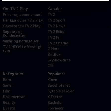
Om TV 2 Play
Kanaler
Priser og abonnement
TV 2
Her kan du se TV 2 Play
TV 2 Sport
Gavekort til TV 2 Play
TV 2 News
Support og
TV 2 Echo
Kundecenter
TV 2 Fri
Vilkår og betingelser
TV 2 Charlie
TV 2 NEWS i offentligt
C More
rum
BritBox
SkyShowtime
Oiii
Kategorier
Populært
Børn
Klovn
Serier
Badehotellet
Film
Sygeplejeskolen
Dokumentar
X Factor
Reality
Bachelor
Livsstil
Forræder