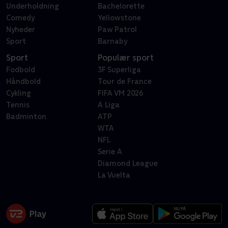
Underholdning
Bachelorette
Comedy
Yellowstone
Nyheder
Paw Patrol
Sport
Barnaby
Sport
Populær sport
Fodbold
3F Superliga
Håndbold
Tour de France
Cykling
FIFA VM 2026
Tennis
A Liga
Badminton
ATP
WTA
NFL
Serie A
Diamond League
La Vuelta