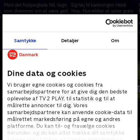
Mød det hoppeglade føl, Vagn,
Sig hej til kaninungen Heidi
t
som drømmer om at være ged.
Hop. Hun elsker at spise græs
s
Han elsker at springe rundt på
og blade. I dag skal hun ud at
marken. I dag keder Vagn sig,
lege med sine kaninsøskende,
for mor vil ikke lege. Men vil
men den 'gale hane' galer hele
28. august 2021 • 4 min
28. august 2021 • 4 min
gederne?
tiden.
Samtykke
Detaljer
Om
Andre så også
Dine data og cookies
Vi bruger egne cookies og cookies fra
samarbejdspartnere for at give dig den bedste
oplevelse af TV 2 PLAY, til statistik og til at
målrette annoncer til dig. Vores
samarbejdspartnere kan anvende cookie-data til
målrettet markedsføring på egne og andres
Vuf vuf - Hundebørnehaven
Oiii-dyrene
platforme. Du kan til- og fravælge cookies
Børneserier • 1 sæsoner
Børneserier • 1
herunder, og du kan altid trække dit samtykke
tilbage ved at klikke på ’Cookie-indstillinger’ i