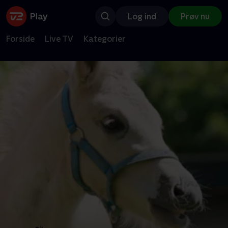
Log ind
Prøv nu
Forside
Live TV
Kategorier