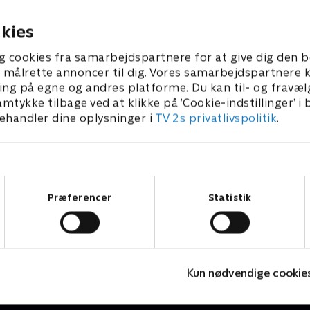
per. Mhm!.
falde i vandet.
 2021 • 4 min
28. august 2021 • 4 min
kies
g cookies fra samarbejdspartnere for at give dig den b
l at målrette annoncer til dig. Vores samarbejdspartner
ing på egne og andres platforme. Du kan til- og fravæl
amtykke tilbage ved at klikke på ’Cookie-indstillinger’ i
handler dine oplysninger i
TV 2s privatlivspolitik
.
Samtykkevalg
Præferencer
Statistik
Vuf vuf - Hundebørnehaven
M
Børneserier • 1 sæsoner
B
Kun nødvendige cookie