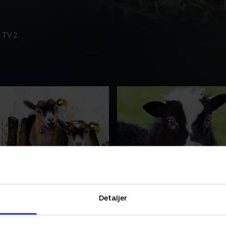
 TV 2.
la Stang - Gedekid
13. Kalle Krøl - Lam
 det lille gedekid, Stella. Hun
På marken bor det lille sort
Detaljer
på en bondegård sammen
lam, Kalle Krøl, med sin mor
to lækkersultne søskende.
ofte på eventyr til søen med
ret er gedemælk og
søster - men de må passe på