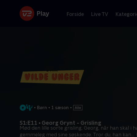
Forside
Live TV
Kategori
•
Børn
•
1 sæson
•
S1:E11 • Georg Grynt - Grisling
Mød den lille sorte grisling, Georg, når han skal i 
gemmeleg med sine søskende. Tror du, han kan
...