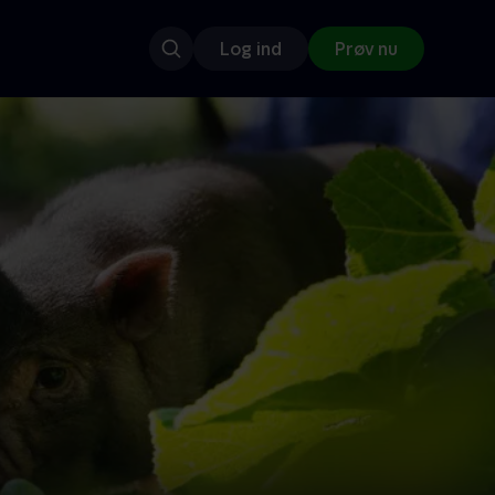
Log ind
Prøv nu