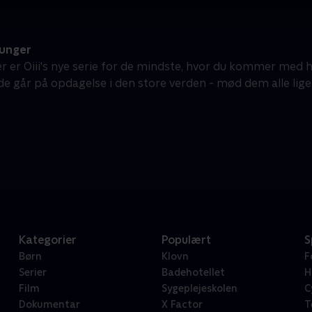
 unger
er er Oiii's nye serie for de mindste, hvor du kommer med h
de går på opdagelse i den store verden - mød dem alle lige
Kategorier
Populært
S
Børn
Klovn
F
Serier
Badehotellet
H
Film
Sygeplejeskolen
C
Dokumentar
X Factor
T