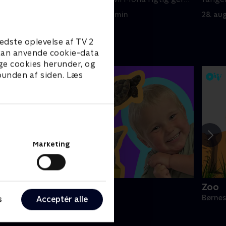
fejre!.
klatr
28. august 2021 • 5 min
28. au
edste oplevelse af TV 2
e kan anvende cookie-data
ge cookies herunder, og
 bunden af siden. Læs
Marketing
ini Oiii
Zoo
ørneserier • 1 sæsoner
Børnes
s
Acceptér alle