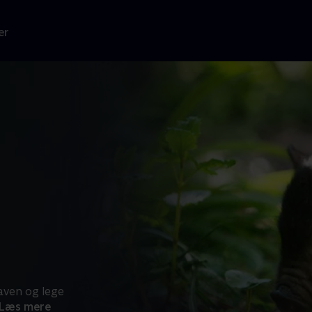
er
haven og lege
Læs mere