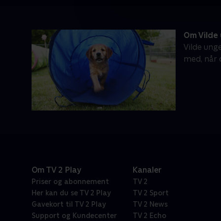
Om Vilde
Vilde ung
med, når 
Om TV 2 Play
Kanaler
Priser og abonnement
TV 2
Her kan du se TV 2 Play
TV 2 Sport
Gavekort til TV 2 Play
TV 2 News
Support og Kundecenter
TV 2 Echo