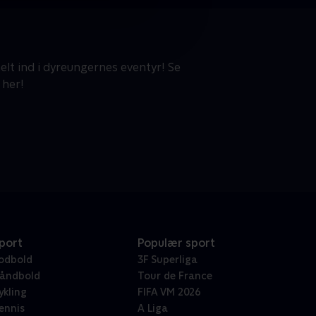
elt ind i dyreungernes eventyr! Se
 her!
port
Populær sport
odbold
3F Superliga
åndbold
Tour de France
ykling
FIFA VM 2026
ennis
A Liga