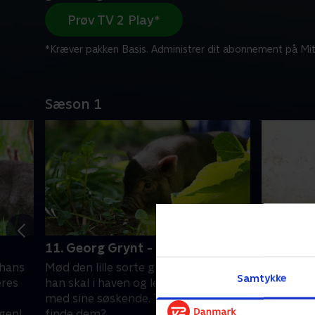
Prøv TV 2 Play*
*Kræver pakken Basis. Administrer dit abonnement på Mit
Sæson 1
11. Georg Grynt - Grisling
12. Stel
 hans
Mød den lille sorte grisling, Georg, når
Sig hej til
Samtykke
eres
han skal i haven og lege gemmeleg
bor her 
.
med sine søskende. Tror du, han kan
med sine 
agen!
finde dem?.
Deres liv