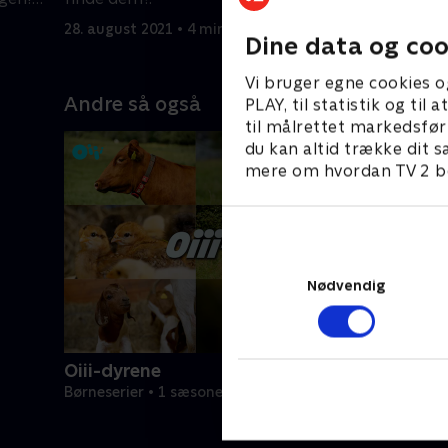
brødskor
28. august 2021 • 4 min
28. august
Dine data og coo
Vi bruger egne cookies o
Andre så også
PLAY, til statistik og ti
til målrettet markedsfør
du kan altid trække dit s
mere om hvordan TV 2 be
Nødvendig
Oiii-dyrene
Børneserier • 1 sæsoner