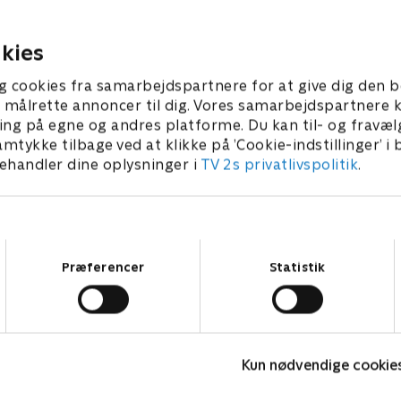
e forbindelse til et af
intensiveres, og hun indvillig
ner.
lade sig hypnotisere.
2024 • 44 min
29. marts 2024 • 44 min
kies
g cookies fra samarbejdspartnere for at give dig den b
l at målrette annoncer til dig. Vores samarbejdspartner
ing på egne og andres platforme. Du kan til- og fravæl
amtykke tilbage ved at klikke på ’Cookie-indstillinger’ i
handler dine oplysninger i
TV 2s privatlivspolitik
.
Samtykkevalg
Præferencer
Statistik
Maria Wern
B
Kun nødvendige cookie
Krimi & Spænding • 3 sæsoner
K