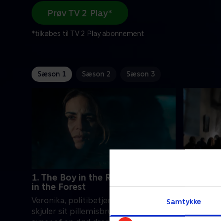
Prøv TV 2 Play*
*tilkøbes til TV 2 Play abonnement
Sæson 1
Sæson 2
Sæson 3
1. The Boy in the River & The Girl
2. The M
in the Forest
Da liget 
Veronika, politibetjent i en lille by,
Samtykke
ung kvinde
skjuler sit pillemisbrug og plages af
indser Ver