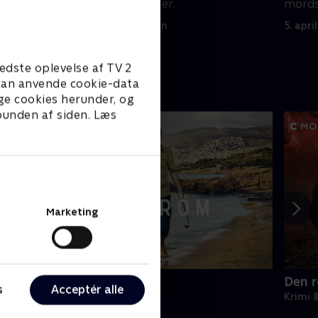
er i at
gerningsmanden er.
mords
5. april 2024 • 46 min
5. apri
edste oplevelse af TV 2
e kan anvende cookie-data
ge cookies herunder, og
 bunden af siden. Læs
Marketing
äckström
Den 
s
Acceptér alle
rimi & Spænding • 3 sæsoner
Krimi 