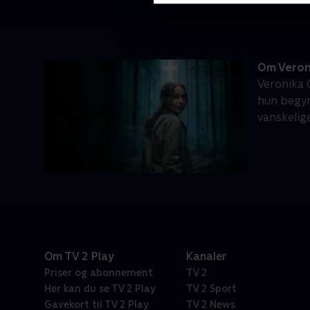
Om Veron
Veronika G
hun begyn
vanskelig
Om TV 2 Play
Kanaler
Priser og abonnement
TV 2
Her kan du se TV 2 Play
TV 2 Sport
Gavekort til TV 2 Play
TV 2 News