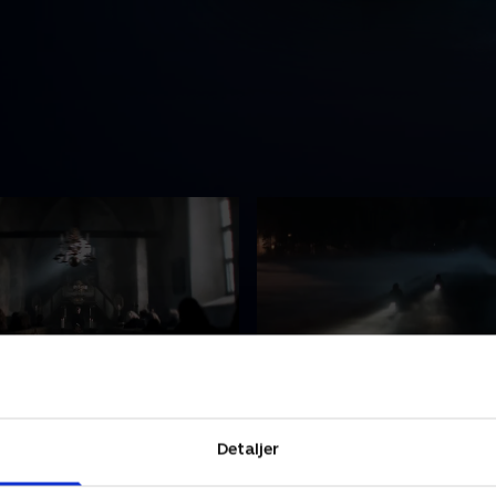
an in the Dream
3. The Hypnosis
sættes i forbindelse med en
Nye beviser peger på en
Detaljer
s tidligere forsvinden,
mordmistænkt, og rygterne
onika, at der er en
hurtigt i hele byen. Veronica