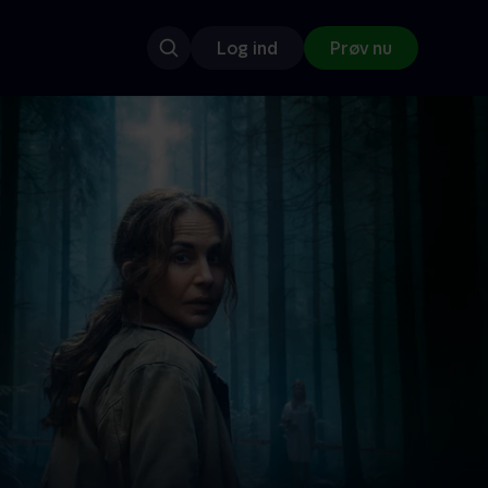
Log ind
Prøv nu