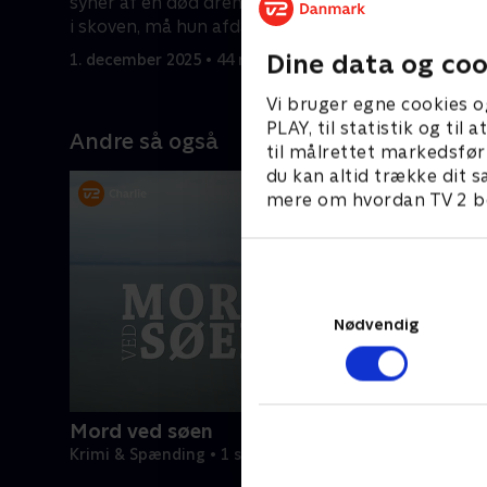
syner af en død dreng. Da et lig findes
skræmmend
i skoven, må hun afdække sandheden.
hendes sy
29. marts 
Dine data og coo
1. december 2025 • 44 min
Vi bruger egne cookies o
PLAY, til statistik og ti
Andre så også
til målrettet markedsfør
du kan altid trække dit s
mere om hvordan TV 2 be
Nødvendig
Mord ved søen
Krimi & Spænding • 1 sæsoner