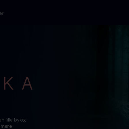
er
n lille by og
 mere