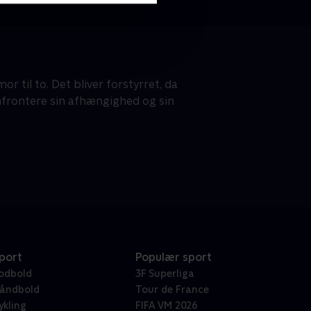
mor til to. Det bliver forstyrret, da
nfrontere sin afhængighed og sin
port
Populær sport
odbold
3F Superliga
åndbold
Tour de France
ykling
FIFA VM 2026