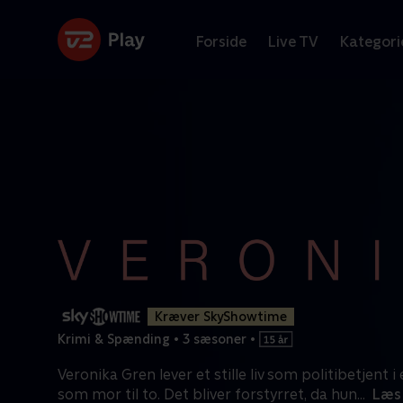
Forside
Live TV
Kategori
Kræver SkyShowtime
Krimi & Spænding
•
3 sæsoner
•
Veronika Gren lever et stille liv som politibetjent i e
som mor til to. Det bliver forstyrret, da hun
...
Læs