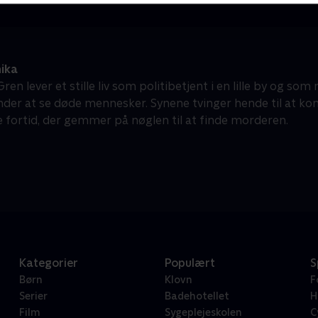
ika
ren lever et stille liv som politibetjent i en lille by og som 
der at se døde mennesker. Synene tvinger hende til at ko
e fortid, der gemmer på nøglen til at finde morderen.
Kategorier
Populært
S
Børn
Klovn
F
Serier
Badehotellet
H
Film
Sygeplejeskolen
C