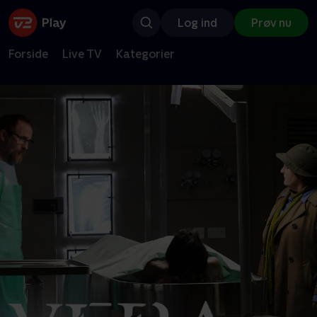
Log ind
Prøv nu
Forside
Live TV
Kategorier