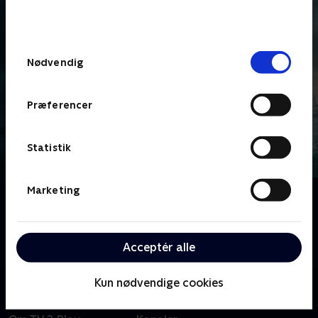
bunden af siden. Læs mere om hvordan TV 2
behandler dine oplysninger i
TV 2s privatlivspolitik
.
Samtykkevalg
Nødvendig
Præferencer
Statistik
Marketing
Om Vera
Brenda Blethyn spiller den skarpe, men lettere
irriterende efterforsker Vera, der er besat af sit
Acceptér alle
arbejde og drives frem af sine egne dæmoner.
Kun nødvendige cookies