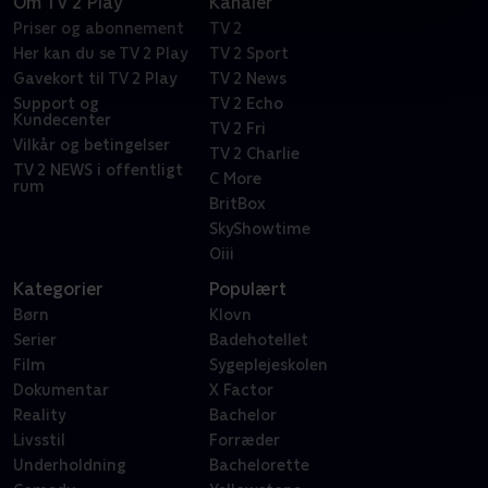
Om TV 2 Play
Kanaler
Priser og abonnement
TV 2
Her kan du se TV 2 Play
TV 2 Sport
Gavekort til TV 2 Play
TV 2 News
Support og
TV 2 Echo
Kundecenter
TV 2 Fri
Vilkår og betingelser
TV 2 Charlie
TV 2 NEWS i offentligt
C More
rum
BritBox
SkyShowtime
Oiii
Kategorier
Populært
Børn
Klovn
Serier
Badehotellet
Film
Sygeplejeskolen
Dokumentar
X Factor
Reality
Bachelor
Livsstil
Forræder
Underholdning
Bachelorette