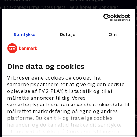
n
Et skønhedsfirma rystes i dets
Vera åbner en uopklaret
grundvold, da en af tre søstre
gammel sag for at finde
findes død i Tyne-floden.
sammenhængen mellem et
Ulykke eller drab?
skelet fundet under en
nedbrændt natklub og et mord
1. maj 2023 • 89 min
1. maj 2023 • 88 min
Samtykke
Detaljer
Om
begået for nyligt.
Andre så også
Dine data og cookies
Vi bruger egne cookies og cookies fra
samarbejdspartnere for at give dig den bedste
oplevelse af TV 2 PLAY, til statistik og til at
målrette annoncer til dig. Vores
samarbejdspartnere kan anvende cookie-data til
målrettet markedsføring på egne og andres
En sag for Frost
Fornyet mis
platforme. Du kan til- og fravælge cookies
Krimi & Spænding • 9 sæsoner
Krimi & Spændi
herunder, og du kan altid trække dit samtykke
tilbage ved at klikke på ’Cookie-indstillinger’ i