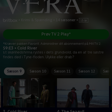
•
Krimi & Spænding
•
14 sæsoner
•
Prøv TV 2 Play*
*Kræver pakken Favorit. Administrer dit abonnement på Mit TV 2.
S9:E3 • Cold River
Et skønhedsfirma rystes i dets grundvold, da en af tre søstre
findes død i Tyne-floden. Ulykke eller drab?
Sæson 9
Sæson 10
Sæson 11
Sæson 12
Sæso
3. Cold River
4. The Seagull