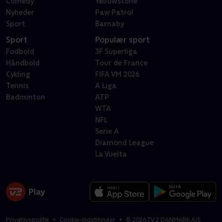
Comedy
Yellowstone
Nyheder
Paw Patrol
Sport
Barnaby
Sport
Populær sport
Fodbold
3F Superliga
Håndbold
Tour de France
Cykling
FIFA VM 2026
Tennis
A Liga
Badminton
ATP
WTA
NFL
Serie A
Diamond League
La Vuelta
Privatlivspolitik
Cookie-indstillinger
©
2026
TV 2 DANMARK A/S