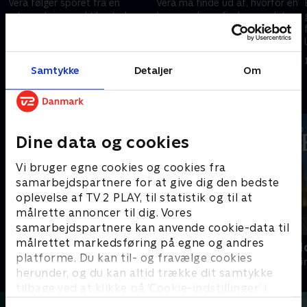
Vera følger sporet fra en
Vera må finde ud af, hvorfor en
retsmedicinerpraktikant, der er
teenagedreng findes myrdet
blevet myrdet, og som i al
langt fra sit hjem i en kystby.
hemmelighed var på sporet af
1. maj 2023 • 88 min
en historisk mordsag.
1. maj 2023 • 89 min
Samtykke
Detaljer
Om
Andre så også
Dine data og cookies
Vi bruger egne cookies og cookies fra
samarbejdspartnere for at give dig den bedste
oplevelse af TV 2 PLAY, til statistik og til at
målrette annoncer til dig. Vores
samarbejdspartnere kan anvende cookie-data til
målrettet markedsføring på egne og andres
En sag for Frost
Inspector M
platforme. Du kan til- og fravælge cookies
Krimi & Spænding • 9 sæsoner
Krimi & Spændi
herunder, og du kan altid trække dit samtykke
tilbage ved at klikke på ’Cookie-indstillinger’ i
bunden af siden. Læs mere om hvordan TV 2