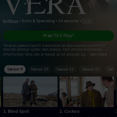
•
Krimi & Spænding
•
14 sæsoner
•
Prøv TV 2 Play*
*Kræver pakken Favorit. Administrer dit abonnement på Mit TV 2.
Brenda Blethyn spiller den skarpe, men lettere irriterende
efterforsker Vera, der er besat af sit arbejde og
...
Læs mere
Sæson 9
Sæson 10
Sæson 11
Sæson 12
Sæso
1. Blind Spot
2. Cuckoo