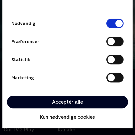
behandler dine oplysninger i
TV 2s privatlivspolitik
.
Samtykkevalg
Nødvendig
Præferencer
Statistik
Om Vera
Marketing
Brenda Blethyn spiller den skarpe, men lettere
irriterende efterforsker Vera, der er besat af sit
arbejde og drives frem af sine egne dæmoner.
Acceptér alle
Kun nødvendige cookies
Om TV 2 Play
Kanaler