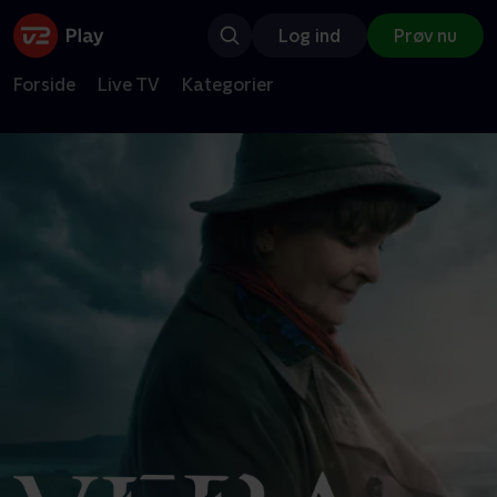
Log ind
Prøv nu
Forside
Live TV
Kategorier