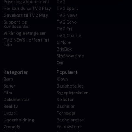
Priser og abonnement
TV 2
Her kan du se TV 2 Play
TV 2 Sport
Gavekort til TV 2 Play
TV 2 News
Support og
TV 2 Echo
Kundecenter
TV 2 Fri
Vilkår og betingelser
TV 2 Charlie
TV 2 NEWS i offentligt
C More
rum
BritBox
SkyShowtime
Oiii
Kategorier
Populært
Børn
Klovn
Serier
Badehotellet
Film
Sygeplejeskolen
Dokumentar
X Factor
Reality
Bachelor
Livsstil
Forræder
Underholdning
Bachelorette
Comedy
Yellowstone