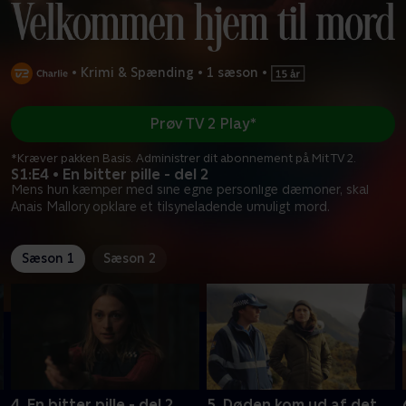
•
Krimi & Spænding
•
1 sæson
•
Prøv TV 2 Play*
*Kræver pakken Basis. Administrer dit abonnement på Mit TV 2.
S1:E4 • En bitter pille - del 2
Mens hun kæmper med sine egne personlige dæmoner, skal
Anais Mallory opklare et tilsyneladende umuligt mord.
Sæson 1
Sæson 2
4. En bitter pille - del 2
5. Døden kom ud af det