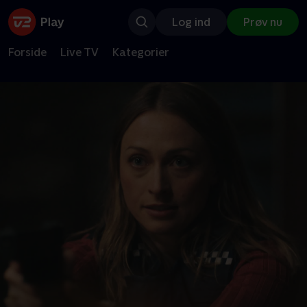
Log ind
Prøv nu
Forside
Live TV
Kategorier