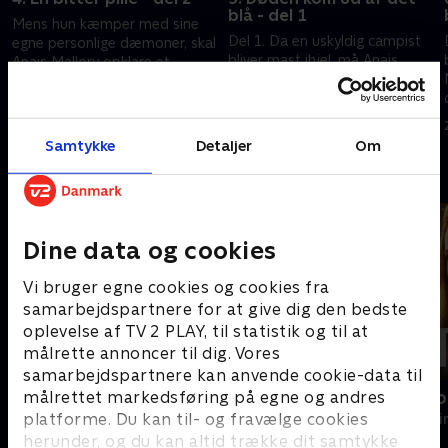
blå - del 1
Mens hun kæmper med sine
Del 1. Da en uskyldig campist
egne personlige dæmoner, skal
bliver mast ihjel, må Anais
Anais Mallory opklare et
Mallory opklare et
tilsyneladende umuligt mord.
dobbeltdrab, der har
18. juni 2025 • 44 min
foruroligende forbindelser til
19. juni 2025 • 45 min
hendes egen, mørke fortid.
Samtykke
Detaljer
Om
Andre så også
Dine data og cookies
Vi bruger egne cookies og cookies fra
samarbejdspartnere for at give dig den bedste
oplevelse af TV 2 PLAY, til statistik og til at
målrette annoncer til dig. Vores
samarbejdspartnere kan anvende cookie-data til
målrettet markedsføring på egne og andres
Mord på Mallorca
Mystiske mo
platforme. Du kan til- og fravælge cookies
Krimi & Spænding • 2 sæsoner
Krimi & Spændi
herunder, og du kan altid trække dit samtykke