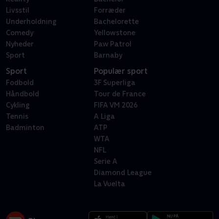
Livsstil
Forræder
Underholdning
Bachelorette
Comedy
Yellowstone
Nyheder
Paw Patrol
Sport
Barnaby
Sport
Populær sport
Fodbold
3F Superliga
Håndbold
Tour de France
Cykling
FIFA VM 2026
Tennis
A Liga
Badminton
ATP
WTA
NFL
Serie A
Diamond League
La Vuelta