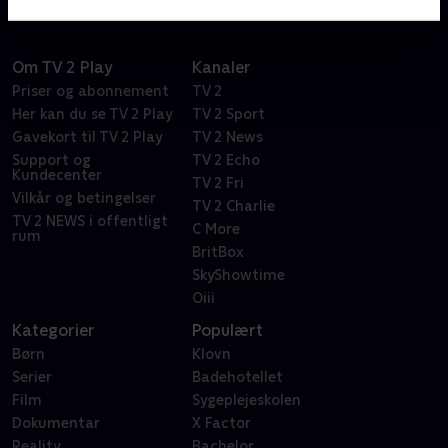
Om TV 2 Play
Kanaler
Priser og abonnement
TV 2
Her kan du se TV 2 Play
TV 2 Sport
Gavekort til TV 2 Play
TV 2 News
Support og
TV 2 Echo
Kundecenter
TV 2 Fri
Vilkår og betingelser
TV 2 Charlie
TV 2 NEWS i offentligt
C More
rum
BritBox
SkyShowtime
Oiii
Kategorier
Populært
Børn
Klovn
Serier
Badehotellet
Film
Sygeplejeskolen
Dokumentar
X Factor
Reality
Bachelor