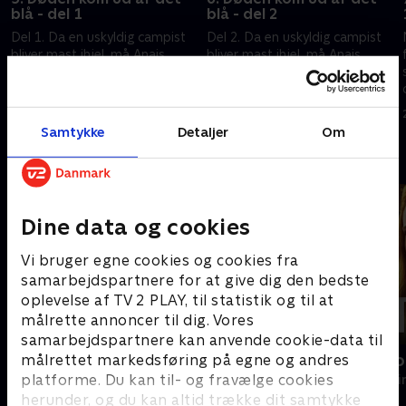
blå - del 1
blå - del 2
Del 1. Da en uskyldig campist
Del 2. Da en uskyldig campist
bliver mast ihjel, må Anais
bliver mast ihjel, må Anais
Mallory opklare et
Mallory opklare et
dobbeltdrab, der har
dobbeltdrab, der har
foruroligende forbindelser til
foruroligende forbindelser til
19. juni 2025 • 45 min
24. juni 2025 • 44 min
hendes egen, mørke fortid.
hendes egen, mørke fortid.
Samtykke
Detaljer
Om
Andre så også
Dine data og cookies
Vi bruger egne cookies og cookies fra
samarbejdspartnere for at give dig den bedste
oplevelse af TV 2 PLAY, til statistik og til at
målrette annoncer til dig. Vores
samarbejdspartnere kan anvende cookie-data til
målrettet markedsføring på egne og andres
Mord på Mallorca
Mystiske mo
platforme. Du kan til- og fravælge cookies
Krimi & Spænding • 2 sæsoner
Krimi & Spændi
herunder, og du kan altid trække dit samtykke