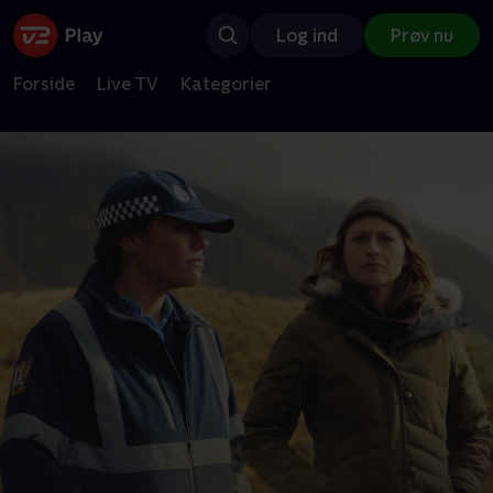
Log ind
Prøv nu
Forside
Live TV
Kategorier