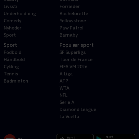
Livsstil
Forræder
Underholdning
Bachelorette
Comedy
Yellowstone
Nyheder
Paw Patrol
Sport
Barnaby
Sport
Populær sport
Fodbold
3F Superliga
Håndbold
Tour de France
Cykling
FIFA VM 2026
Tennis
A Liga
Badminton
ATP
WTA
NFL
Serie A
Diamond League
La Vuelta