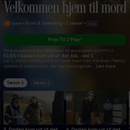
•
Krimi & Spænding
•
1 sæson
•
Prøv TV 2 Play*
*Kræver pakken Basis. Administrer dit abonnement på Mit TV 2.
S1:E5 • Døden kom ud af det blå - del 1
Del 1. Da en uskyldig campist bliver mast ihjel, må Anais Mallory
opklare et dobbeltdrab, der har foruroligende
...
Læs mere
Sæson 1
Sæson 2
5. Døden kom ud af det
6. Døden kom ud af det