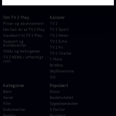
Om TV 2 Play
Kanaler
Priser og abonnement
TV 2
Her kan du se TV 2 Play
TV 2 Sport
Gavekort til TV 2 Play
TV 2 News
Support og
TV 2 Echo
Kundecenter
TV 2 Fri
Vilkår og betingelser
TV 2 Charlie
TV 2 NEWS i offentligt
C More
rum
BritBox
SkyShowtime
Oiii
Kategorier
Populært
Børn
Klovn
Serier
Badehotellet
Film
Sygeplejeskolen
Dokumentar
X Factor
Reality
Bachelor