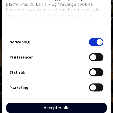
platforme. Du kan til- og fravælge cookies
herunder, og du kan altid trække dit samtykke
tilbage ved at klikke på ’Cookie-indstillinger’ i
Ryd op i dit liv
Franske drø
bunden af siden. Læs mere om hvordan TV 2
Livsstil • 6 sæsoner
Livsstil • 6 sæs
behandler dine oplysninger i
TV 2s privatlivspolitik
.
Samtykkevalg
Nødvendig
Præferencer
Statistik
Marketing
Acceptér alle
Om Værkstedet UK