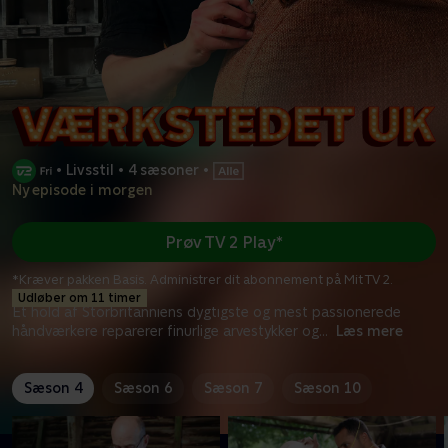
•
Livsstil
•
4 sæsoner
•
Ny episode i morgen
Prøv TV 2 Play*
*Kræver pakken Basis. Administrer dit abonnement på Mit TV 2.
Udløber om 11 timer
Et hold af Storbritanniens dygtigste og mest passionerede
håndværkere reparerer finurlige arvestykker og
...
Læs mere
Sæson 4
Sæson 6
Sæson 7
Sæson 10