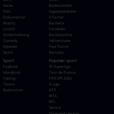
Serier
Badehotellet
Film
Sygeplejeskolen
Dokumentar
X Factor
Reality
Bachelor
Livsstil
Forræder
Underholdning
Bachelorette
Comedy
Yellowstone
Nyheder
Paw Patrol
Sport
Barnaby
Sport
Populær sport
Fodbold
3F Superliga
Håndbold
Tour de France
Cykling
FIFA VM 2026
Tennis
A Liga
Badminton
ATP
WTA
NFL
Serie A
Diamond League