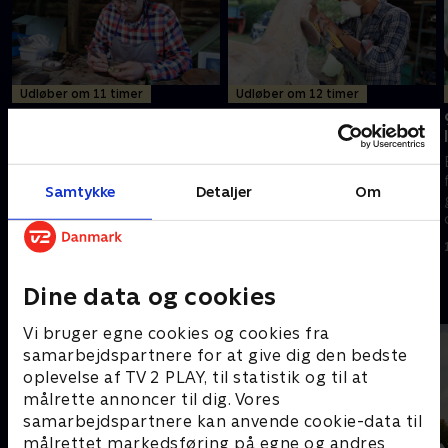
Udløber om 11 timer
Udløber om 12 timer
7. Kærlighedsmedaljon og
8. Gyngehest og
teaterstol
flippermaskine
En over 100 år gammel
Tårerne får frit løb, når
medaljon er ved at falde fra
eksperterne Will og Suzie
Samtykke
Detaljer
Om
hinanden, men eksperten
forsøger at redde en gammel
Brenton West vil gøre sit
gyngehest. Imens får en
bedste, for at kærligheden
gammel flippermaskine en
17. august 2021 • 44 min
17. august 2021 • 43 min
indeni kan leve videre.
chance til.
Dine data og cookies
Andre så også
Vi bruger egne cookies og cookies fra
samarbejdspartnere for at give dig den bedste
oplevelse af TV 2 PLAY, til statistik og til at
målrette annoncer til dig. Vores
samarbejdspartnere kan anvende cookie-data til
målrettet markedsføring på egne og andres