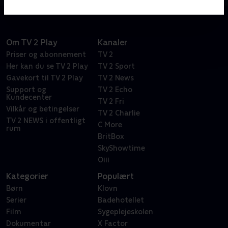
Om TV 2 Play
Kanaler
Priser og abonnement
TV 2
Her kan du se TV 2 Play
TV 2 Sport
Gavekort til TV 2 Play
TV 2 News
Support og
TV 2 Echo
Kundecenter
TV 2 Fri
Vilkår og betingelser
TV 2 Charlie
TV 2 NEWS i offentligt
C More
rum
BritBox
SkyShowtime
Oiii
Kategorier
Populært
Børn
Klovn
Serier
Badehotellet
Film
Sygeplejeskolen
Dokumentar
X Factor