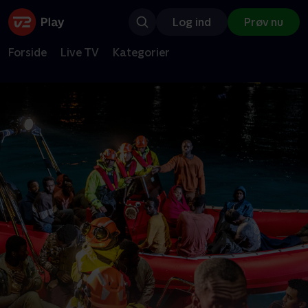
Log ind
Prøv nu
Forside
Live TV
Kategorier