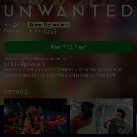
Kræver SkyShowtime
Drama
•
1 sæson
•
Prøv TV 2 Play*
*tilkøbes til TV 2 Play abonnement
S1:E1 • Episode 1
Den første nat på krydstogtskibet Orizzontes rejse redder
besætningen 28 migranter fra en brændende fiskerbåd
Sæson 1