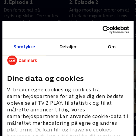
1. Episode 1
2. Episode 2
Den første nat på
Arrigo modtager ordrer om at
krydstogtskibet Orizzontes
efterlade migranterne i Tunis.
rejse redder besætningen 28
Ordrer han har til hensigt at
migranter fra en brændende
følge
fiskerbåd
23. januar 2024 • 54 min
23. januar 2024 • 54 min
Samtykke
Detaljer
Om
Andre så også
Dine data og cookies
Vi bruger egne cookies og cookies fra
samarbejdspartnere for at give dig den bedste
oplevelse af TV 2 PLAY, til statistik og til at
målrette annoncer til dig. Vores
samarbejdspartnere kan anvende cookie-data til
Klovn
Badehotelle
målrettet markedsføring på egne og andres
Komedie • 11 sæsoner
Drama • 10 sæs
platforme. Du kan til- og fravælge cookies