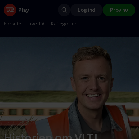
Log ind
Prøv nu
Forside
Live TV
Kategorier
Historien om VLTJ