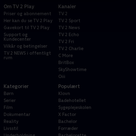
Om TV 2 Play
Kanaler
Priser og abonnement
TV 2
Her kan du se TV 2 Play
TV 2 Sport
Gavekort til TV 2 Play
TV 2 News
Support og
TV 2 Echo
Kundecenter
TV 2 Fri
Vilkår og betingelser
TV 2 Charlie
TV 2 NEWS i offentligt
C More
rum
BritBox
SkyShowtime
Oiii
Kategorier
Populært
Børn
Klovn
Serier
Badehotellet
Film
Sygeplejeskolen
Dokumentar
X Factor
Reality
Bachelor
Livsstil
Forræder
Underholdning
Bachelorette