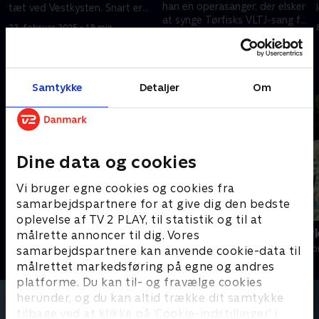
han en operasanger, der elsker
tæt ved Vestkysten. Snart er
at synge Tørfisks VLTJ-sang for
de historie, for de skiftes ud
22. februar 2025 • 18 min
fuld udblæsning
med batteri-tog.
1. marts 2025 • 19 min
Andre så også
Samtykke
Detaljer
Om
Dine data og cookies
Vi bruger egne cookies og cookies fra
samarbejdspartnere for at give dig den bedste
oplevelse af TV 2 PLAY, til statistik og til at
Sæt pris på Danmark - julespecial
Mit Danmar
målrette annoncer til dig. Vores
Livsstil • 6 sæsoner
Livsstil • 1 sæs
samarbejdspartnere kan anvende cookie-data til
målrettet markedsføring på egne og andres
platforme. Du kan til- og fravælge cookies
herunder, og du kan altid trække dit samtykke
tilbage ved at klikke på ’Cookie-indstillinger’ i