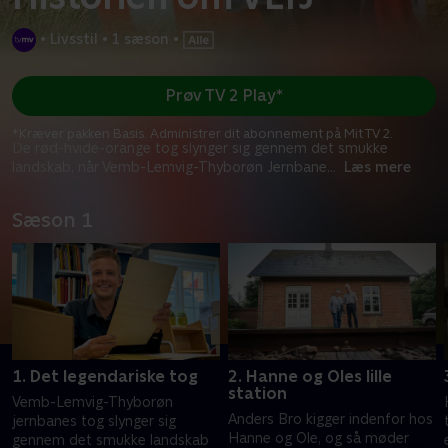
•
Livsstil
•
1 sæson
•
Prøv TV 2 Play*
*Kræver pakken Basis. Administrer dit abonnement på Mit TV 2.
De rød-hvide-orange tog slynger sig gennem det smukke
landskab, når Vemb-Lemvig-Thyborøn Jernbane
...
Læs mere
Sæson 1
1. Det legendariske tog
2. Hanne og Oles lille
station
Vemb-Lemvig-Thyborøn
Anders Bro kigger indenfor hos
jernbanes tog slynger sig
Hanne og Ole, og så møder
gennem det smukke landskab