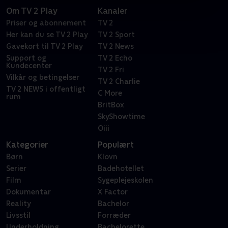
Om TV 2 Play
Kanaler
Priser og abonnement
TV 2
Her kan du se TV 2 Play
TV 2 Sport
Gavekort til TV 2 Play
TV 2 News
Support og
TV 2 Echo
Kundecenter
TV 2 Fri
Vilkår og betingelser
TV 2 Charlie
TV 2 NEWS i offentligt
C More
rum
BritBox
SkyShowtime
Oiii
Kategorier
Populært
Børn
Klovn
Serier
Badehotellet
Film
Sygeplejeskolen
Dokumentar
X Factor
Reality
Bachelor
Livsstil
Forræder
Underholdning
Bachelorette