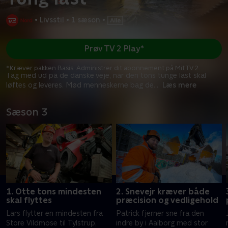
•
Livsstil
•
1 sæson
•
Prøv TV 2 Play*
*Kræver pakken Basis. Administrer dit abonnement på Mit TV 2.
Tag med ud på de danske veje, når den tons tunge last skal
løftes og leveres. Mød menneskerne bag de
...
Læs mere
Sæson 3
1. Otte tons mindesten
2. Snevejr kræver både
skal flyttes
præcision og vedligehold
Lars flytter en mindesten fra
Patrick fjerner sne fra den
Store Vildmose til Tylstrup,
indre by i Aalborg med stor