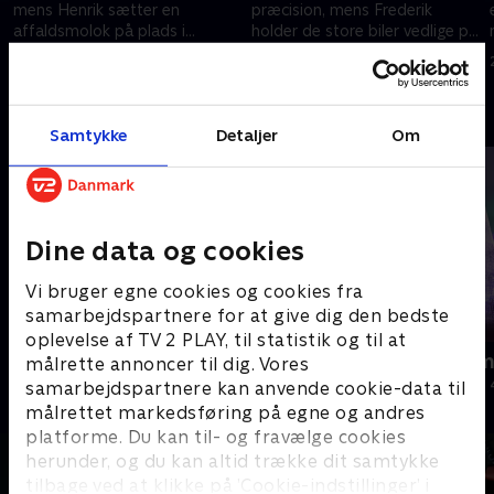
mens Henrik sætter en
præcision, mens Frederik
affaldsmolok på plads i
holder de store biler vedlige på
Aalborg. .
værkstedet
29. august 2024 • 20 min
29. august 2024 • 16 min
Andre så også
Samtykke
Detaljer
Om
Dine data og cookies
Vi bruger egne cookies og cookies fra
samarbejdspartnere for at give dig den bedste
oplevelse af TV 2 PLAY, til statistik og til at
Fotovognen
Julelys for m
målrette annoncer til dig. Vores
Livsstil • 2 sæsoner
2022 • Livsstil •
samarbejdspartnere kan anvende cookie-data til
målrettet markedsføring på egne og andres
platforme. Du kan til- og fravælge cookies
herunder, og du kan altid trække dit samtykke
tilbage ved at klikke på ’Cookie-indstillinger’ i