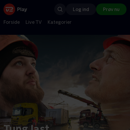
Log ind
Prøv nu
Forside
Live TV
Kategorier
Tung last