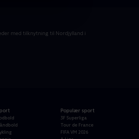
r med tilknytning til Nordjylland i
port
Populær sport
odbold
3F Superliga
åndbold
Tour de France
ykling
FIFA VM 2026