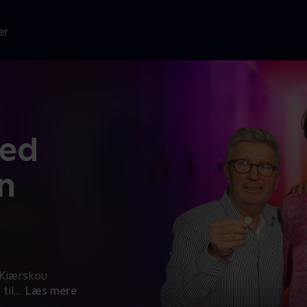
er
med
n
 Kiærskou
til
...
Læs mere