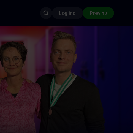
Log ind
Prøv nu