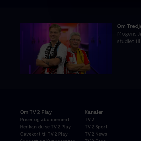
Om Tredje
Mogens Jø
studiet ti
Om TV 2 Play
Kanaler
Priser og abonnement
TV 2
Her kan du se TV 2 Play
TV 2 Sport
Gavekort til TV 2 Play
TV 2 News