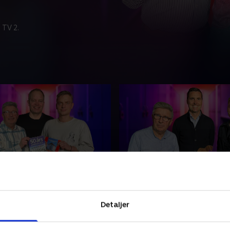
 TV 2.
Grey
5. Andreas Helgstrand
piller Mike Grey gæster Brix
For første gang siden ’Opera
en og afslører, hvor
stiller Andreas Helgstrand s
Detaljer
elt tæt på han var på at
frem. Han sætter ord på sin
gantium som ishockeyspiller
fortrydelse, og hvad sagen 