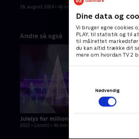
den tidligere bagspiller
for AaB
28. august 2024 • 46 min
28. august
Dine data og coo
Vi bruger egne cookies o
PLAY, til statistik og ti
Andre så også
til målrettet markedsfør
du kan altid trække dit s
mere om hvordan TV 2 be
Nødvendig
Julelys for millioner
2022 • Livsstil • 46 min