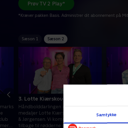
Prøv TV 2 Play*
*Kræver pakken Basis. Administrer dit abonnement på Mit
Sæson 1
Sæson 2
3. Lotte Kiærskou
4. Mike 
nmarks
Håndbolddarlingen med de to OL-
Ishockeys
ge
medaljer Lotte Kiærskou gæster Brix
& Jørgens
Samtykke
klub
& Jørgensen. Vi kommer vi helt
sensation
mmer.
tilbage til rødderne og snakker med
indvie Gi