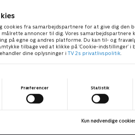
betydet for hestesporten
 2024 • 46 min
28. august 2024 • 44 min
kies
g cookies fra samarbejdspartnere for at give dig den b
l at målrette annoncer til dig. Vores samarbejdspartner
ing på egne og andres platforme. Du kan til- og fravæl
amtykke tilbage ved at klikke på ’Cookie-indstillinger’ i
handler dine oplysninger i
TV 2s privatlivspolitik
.
Samtykkevalg
Præferencer
Statistik
Fantasifulde rum - i is og sne
J
Kun nødvendige cookie
Livsstil • 3 sæsoner
2