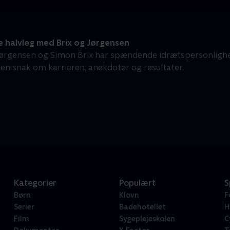
 halvleg med Brix og Jørgensen
rgensen og Simon Brix har spændende idrætspersonlighede
l en snak om karrieren, anekdoter og resultater.
Kategorier
Populært
S
Børn
Klovn
F
Serier
Badehotellet
H
Film
Sygeplejeskolen
C