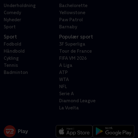
Underholdning
Bachelorette
Comedy
Yellowstone
Nyheder
Paw Patrol
Sport
Barnaby
Sport
Populær sport
Fodbold
3F Superliga
Håndbold
Tour de France
Cykling
FIFA VM 2026
Tennis
A Liga
Badminton
ATP
WTA
NFL
Serie A
Diamond League
La Vuelta