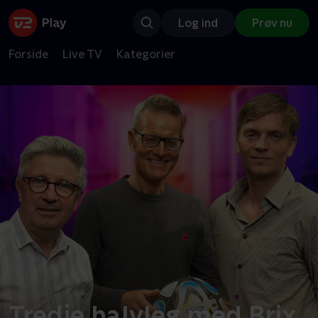
Log ind
Prøv nu
Forside
Live TV
Kategorier
Tredje halvleg med Brix