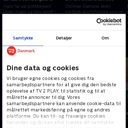
Hans far var politibejtent
Christian Dalmose skrev
under krigen og blev sendt i
nordjysk sportshistorie som en
koncentrationslejr. Det
af frontfigurerne i dansk
.
påvirkede den trænertype
kvindehåndbold som træner
r
aalborggensiske Lars
for Aalborg DH. Nu er han
28. august 2024 • 42 min
28. august 2024 • 41 min
Søndergaard endte med at
sprunget ud som forfatter
Samtykke
Detaljer
Om
blive
Andre så også
Dine data og cookies
Vi bruger egne cookies og cookies fra
samarbejdspartnere for at give dig den bedste
oplevelse af TV 2 PLAY, til statistik og til at
målrette annoncer til dig. Vores
samarbejdspartnere kan anvende cookie-data til
målrettet markedsføring på egne og andres
Julelys for millioner
Nytår hos L
platforme. Du kan til- og fravælge cookies
2022 • Livsstil • 46 min
2018 • Livsstil •
herunder, og du kan altid trække dit samtykke