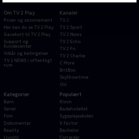
Om TV 2 Play
Kanaler
Priser og abonnement
TV 2
Her kan du se TV 2 Play
TV 2 Sport
Gavekort til TV 2 Play
TV 2 News
Support og
TV 2 Echo
Kundecenter
TV 2 Fri
Vilkår og betingelser
TV 2 Charlie
TV 2 NEWS i offentligt
C More
rum
BritBox
SkyShowtime
Oiii
Kategorier
Populært
Børn
Klovn
Serier
Badehotellet
Film
Sygeplejeskolen
Dokumentar
X Factor
Reality
Bachelor
Livsstil
Forræder