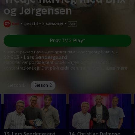
og Jørgensen
•
Livsstil
•
2 sæsoner
•
Prøv TV 2 Play*
*Kræver pakken Basis. Administrer dit abonnement på Mit TV 2.
S2:E13 • Lars Søndergaard
Hans far var politibejtent under krigen og blev sendt i
koncentrationslejr. Det påvirkede den trænertype
...
Læs mere
Sæson 1
Sæson 2
13. Lars Søndergaard
14. Christian Dalmose