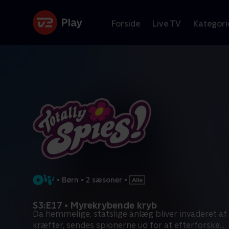
Forside
Live TV
Kategori
•
Børn
•
2 sæsoner
•
S3:E17 • Myrekrybende kryb
Da hemmelige, statslige anlæg bliver invaderet af
kræfter, sendes spionerne ud for at efterforske
...