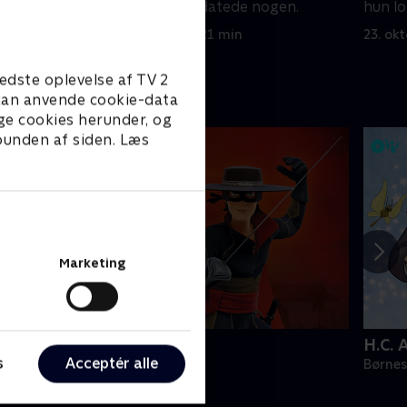
eng shui-
engang, at Jerry datede nogen.
hun lo
ud me
16. oktober 2005 • 21 min
23. ok
edste oplevelse af TV 2
e kan anvende cookie-data
ge cookies herunder, og
 bunden af siden. Læs
Marketing
orro the Chronicles
H.C. 
s
Acceptér alle
ørneserier • 1 sæsoner
Børnes