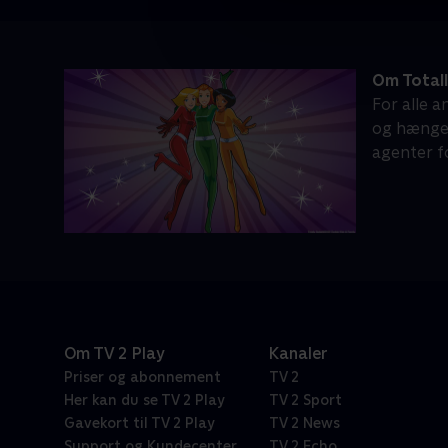
Om Totall
For alle a
og hænger
agenter f
Om TV 2 Play
Kanaler
Priser og abonnement
TV 2
Her kan du se TV 2 Play
TV 2 Sport
Gavekort til TV 2 Play
TV 2 News
Support og Kundecenter
TV 2 Echo