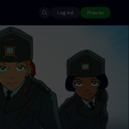
Log ind
Prøv nu