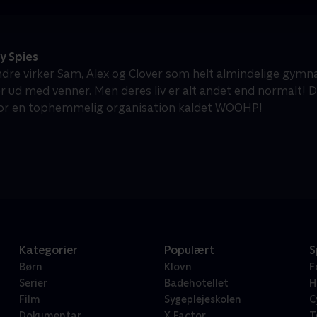
y Spies
ndre virker Sam, Alex og Clover som helt almindelige gymnasi
 ud med venner. Men deres liv er alt andet end normalt! 
or en tophemmelig organisation kaldet WOOHP!
Kategorier
Populært
S
Børn
Klovn
F
Serier
Badehotellet
H
Film
Sygeplejeskolen
C
Dokumentar
X Factor
T