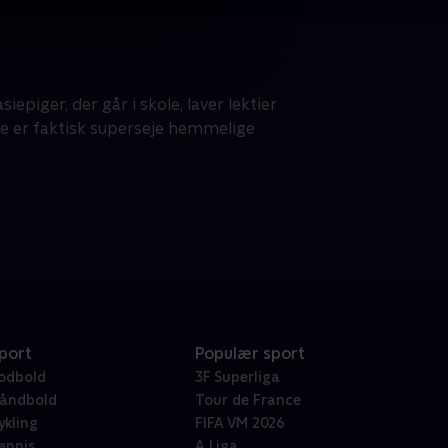
epiger, der går i skole, laver lektier
De er faktisk superseje hemmelige
port
Populær sport
odbold
3F Superliga
åndbold
Tour de France
ykling
FIFA VM 2026
ennis
A Liga