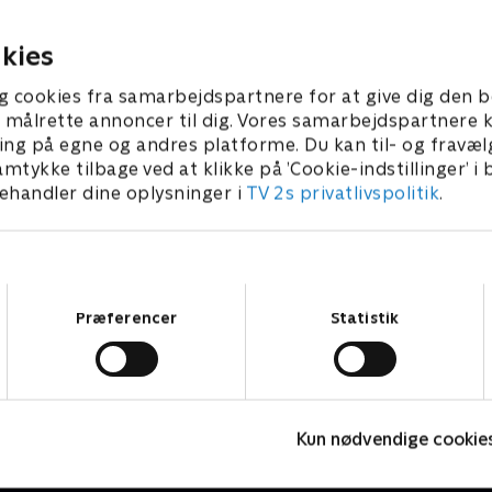
e, hvem hendes bedste ven
YinYang, WOOHPs helt nye f
guru!
 2005 • 21 min
9. oktober 2005 • 21 min
kies
g cookies fra samarbejdspartnere for at give dig den b
l at målrette annoncer til dig. Vores samarbejdspartner
ing på egne og andres platforme. Du kan til- og fravæl
amtykke tilbage ved at klikke på ’Cookie-indstillinger’ i
handler dine oplysninger i
TV 2s privatlivspolitik
.
Samtykkevalg
Præferencer
Statistik
Mysticons
Z
Kun nødvendige cookie
Børneserier • 1 sæsoner
B