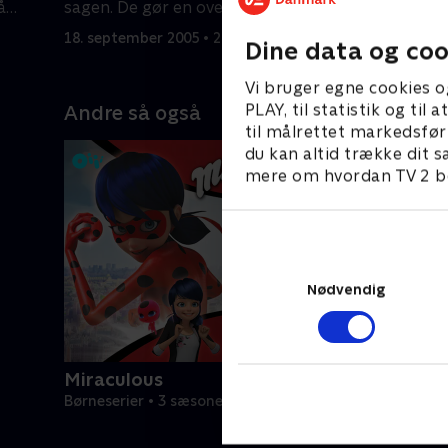
å
sagen. De gør en overraskende
at afslør
opdagelse.
er.
18. september 2005 • 21 min
2. oktober
Dine data og coo
Vi bruger egne cookies o
PLAY, til statistik og ti
Andre så også
til målrettet markedsfør
du kan altid trække dit s
mere om hvordan TV 2 be
Nødvendig
Miraculous
Børneserier • 3 sæsoner