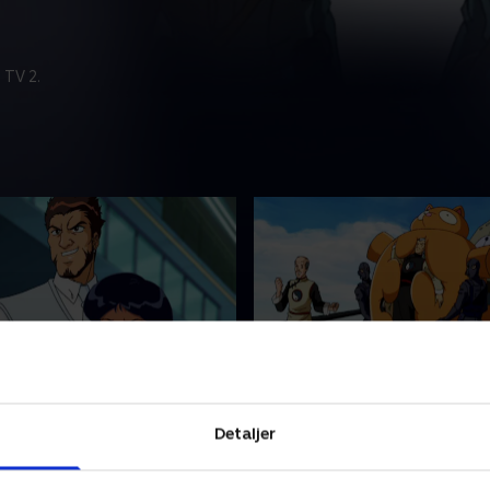
 TV 2.
hed eller vanvid
19. Feng shui er bare yt
liver spionerne lokket til at
Pigerne ankommer til WOO
Detaljer
ndhed eller vanvid'. Da Alex
opdager, at alting ser ander
ndhed, bliver hun bedt om
Jerry afslører, at det er tak