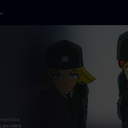
er
 mystiske
Læs mere