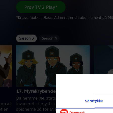
Prøv TV 2 Play*
*Kræver pakken Basis. Administrer dit abonnement på Mit
Sæson 3
Sæson 4
17. Myrekrybende kryb
18. Sand
Da hemmelige, statslige anlæg bliver
I skolen b
Samtykke
t op at
invaderet af mystiske kræfter, sendes
spille 'Sa
et en
spionerne ud for at efterforske
vælger sa